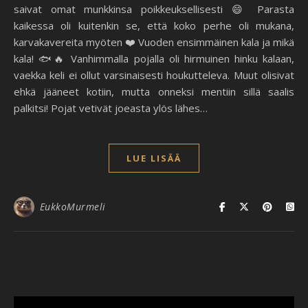
saivat omat munkkinsa poikkeuksellisesti 😄 Parasta
kaikessa oli kuitenkin se, että koko perhe oli mukana,
karvakavereita myöten ❤️ Vuoden ensimmäinen kala ja mikä
kala! 🐟🔥 Vanhimmalla pojalla oli hirmuinen hinku kalaan,
vaekka keli ei ollut varsinaisesti houkutteleva. Muut olisivat
ehkä jääneet kotiin, mutta onneksi mentiin sillä saalis
palkitsi! Pojat vetivät joeasta ylös lähes…
LUE LISÄÄ
EukkoMurmeli