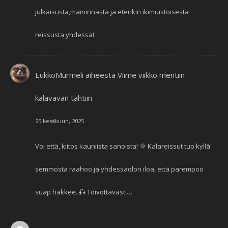
julkaisusta,maininnasta ja etenkin ikimuistoisesta
reissusta yhdessä!…
EukkoMurmeli
aiheesta
Viime viikko mentiin
kalavavan tahtiin
25 kesäkuun, 2025
Voi että, kiitos kauniista sanoista! 🌞 Kalareissut tuo kyllä
semmosta raahoo ja yhdessäolon iloa, että parempoo
suap hakkee. 🎣 Toivottavasti…