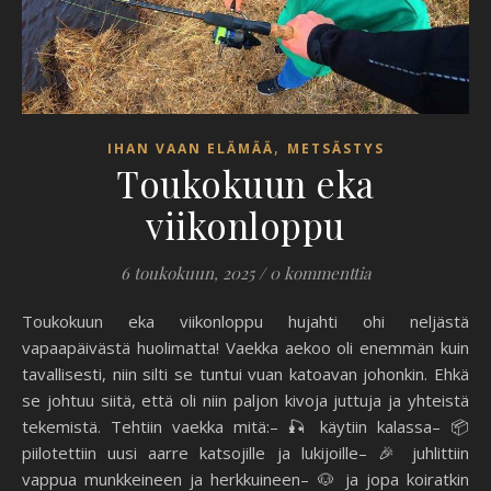
,
IHAN VAAN ELÄMÄÄ
METSÄSTYS
Toukokuun eka
viikonloppu
6 toukokuun, 2025
/
0 kommenttia
Toukokuun eka viikonloppu hujahti ohi neljästä
vapaapäivästä huolimatta! Vaekka aekoo oli enemmän kuin
tavallisesti, niin silti se tuntui vuan katoavan johonkin. Ehkä
se johtuu siitä, että oli niin paljon kivoja juttuja ja yhteistä
tekemistä. Tehtiin vaekka mitä:– 🎣 käytiin kalassa– 📦
piilotettiin uusi aarre katsojille ja lukijoille– 🎉 juhlittiin
vappua munkkeineen ja herkkuineen– 🐶 ja jopa koiratkin