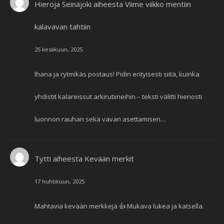
Hieroja Seinäjoki
aiheesta
Viime viikko mentiin
kalavavan tahtiin
25 kesäkuun, 2025
Ihana ja rytmikäs postaus! Pidin erityisesti siitä, kuinka
yhdistit kalareissut arkirutiineihin – teksti välitti hienosti
luonnon rauhan sekä vavan asettamisen…
Tytti
aiheesta
Kevään merkit
17 huhtikuun, 2025
Mahtavia kevään merkkejä 👍 Mukava lukea ja katsella.