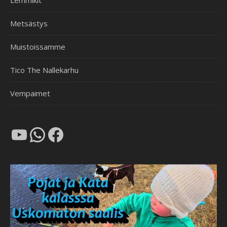
Lemmikit
Metsästys
Muistoissamme
Tico The Nallekarhu
Vempaimet
YouTube
WhatsApp
Facebook