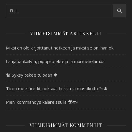
VIIMEISIMMÄT ARTIKKELIT
Miksi en ole kirjoittanut hetkeen ja miksi se on ihan ok
Lahjapähkäilyjä, pipoprojekteja ja murmelielämää
🐿️ Syksy tekee tuloaan 🍁
Ticon metsäretki juoksua, hukkia ja mustikoita 🐾🌲
Pieni kömmähdys kalareissulla 🎥🐟
VIIMEISIMMÄT KOMMENTIT