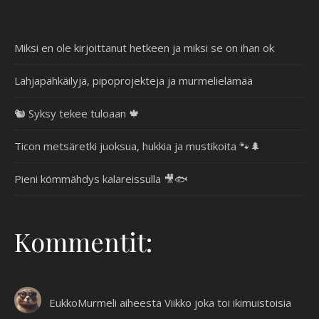
Miksi en ole kirjoittanut hetkeen ja miksi se on ihan ok
Lahjapähkäilyjä, pipoprojekteja ja murmelielämää
🐿️ Syksy tekee tuloaan 🍁
Ticon metsäretki juoksua, hukkia ja mustikoita 🐾🌲
Pieni kömmähdys kalareissulla 🎥🐟
Kommentit:
EukkoMurmeli
aiheesta
Viikko joka toi ikimuistoisia