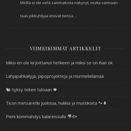
Meillä ei ole vielä sammakoita näkynyt, mutta varmaan
taas pikkuhiljaa etsivät tiensä…
VIIMEISIMMÄT ARTIKKELIT
Miksi en ole kirjoittanut hetkeen ja miksi se on ihan ok
Lahjapähkäilyjä, pipoprojekteja ja murmelielämää
🐿️ Syksy tekee tuloaan 🍁
Ticon metsäretki juoksua, hukkia ja mustikoita 🐾🌲
Pieni kömmähdys kalareissulla 🎥🐟