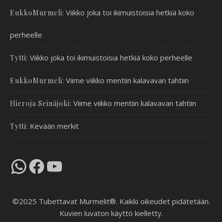
:
Viikko joka toi ikimuistoisia hetkiä koko
EukkoMurmeli
perheelle
:
Viikko joka toi ikimuistoisia hetkiä koko perheelle
Tytti
:
Viime viikko mentiin kalavavan tahtiin
EukkoMurmeli
:
Viime viikko mentiin kalavavan tahtiin
Hieroja Seinäjoki
:
Kevään merkit
Tytti
WhatsApp
Facebook
YouTube
©2025 Tubettavat Murmelit®. Kaikki oikeudet pidätetään.
Kuvien luvaton käyttö kielletty.