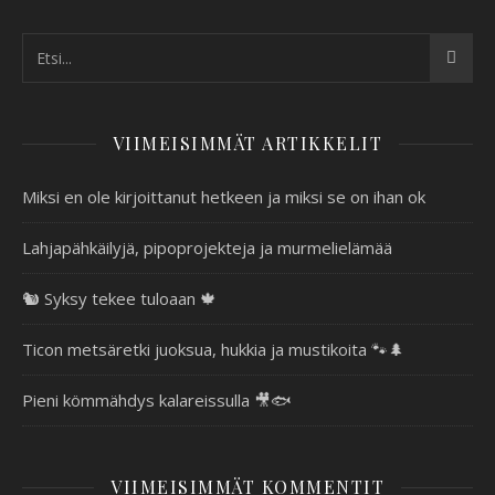
VIIMEISIMMÄT ARTIKKELIT
Miksi en ole kirjoittanut hetkeen ja miksi se on ihan ok
Lahjapähkäilyjä, pipoprojekteja ja murmelielämää
🐿️ Syksy tekee tuloaan 🍁
Ticon metsäretki juoksua, hukkia ja mustikoita 🐾🌲
Pieni kömmähdys kalareissulla 🎥🐟
VIIMEISIMMÄT KOMMENTIT