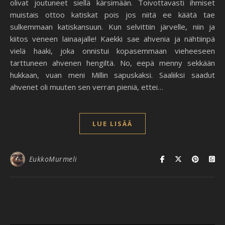
olivat joutuneet siellä kärsimään. Toivottavasti ihmiset
muistais ottoo katiskat pois jos niitä ee käätä tae
sulkemmaan katiskansuun. Kun selvittiin järvelle, niin ja
kiitos veneen lainaajalle! Kaekki sae ahvenia ja nähtiinpä
vielä haaki, joka onnistui kopasemmaan vieheeseen
tarttuneen ahvenen hengiltä. No, eepä menny sekkään
hukkaan, vuan meni Millin sapuskaksi. Saaliiksi saadut
ahvenet oli muuten sen verran pieniä, ettei…
LUE LISÄÄ
EukkoMurmeli