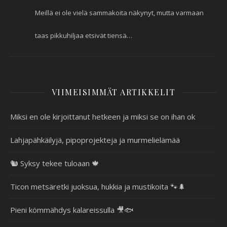
Meillä ei ole vielä sammakoita näkynyt, mutta varmaan
taas pikkuhiljaa etsivät tiensä…
VIIMEISIMMÄT ARTIKKELIT
Miksi en ole kirjoittanut hetkeen ja miksi se on ihan ok
Lahjapähkäilyjä, pipoprojekteja ja murmelielämää
🐿️ Syksy tekee tuloaan 🍁
Ticon metsäretki juoksua, hukkia ja mustikoita 🐾🌲
Pieni kömmähdys kalareissulla 🎥🐟