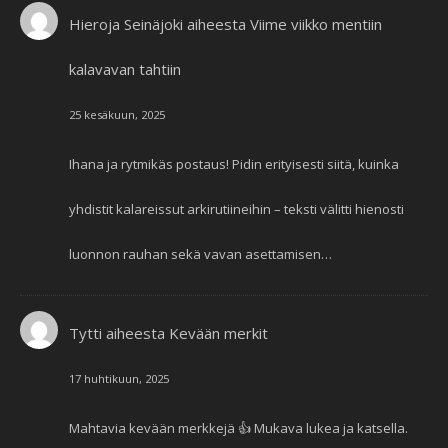
Hieroja Seinäjoki
aiheesta
Viime viikko mentiin
kalavavan tahtiin
25 kesäkuun, 2025
Ihana ja rytmikäs postaus! Pidin erityisesti siitä, kuinka
yhdistit kalareissut arkirutiineihin – teksti välitti hienosti
luonnon rauhan sekä vavan asettamisen…
Tytti
aiheesta
Kevään merkit
17 huhtikuun, 2025
Mahtavia kevään merkkejä 👍 Mukava lukea ja katsella.