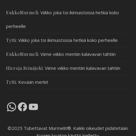
:
Viikko joka toi ikimuistoisia hetkiä koko
EukkoMurmeli
perheelle
:
Viikko joka toi ikimuistoisia hetkiä koko perheelle
Tytti
:
Viime viikko mentiin kalavavan tahtiin
EukkoMurmeli
:
Viime viikko mentiin kalavavan tahtiin
Hieroja Seinäjoki
:
Kevään merkit
Tytti
WhatsApp
Facebook
YouTube
©2025 Tubettavat Murmelit®. Kaikki oikeudet pidätetään.
Kuvien luvaton käyttö kielletty.