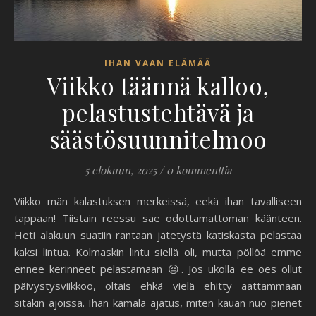
IHAN VAAN ELÄMÄÄ
Viikko täännä kalloo,
pelastustehtävä ja
säästösuunnitelmoo
5 elokuun, 2025
/
0 kommenttia
Viikko män kalastuksen merkeissä, eekä ihan tavalliseen
tappaan! Tiistain reessu sae odottamattoman käänteen.
Heti alakuun suatiin rantaan jätetystä katiskasta pelastaa
kaksi lintua. Kolmaskin lintu siellä oli, mutta pöllöä emme
ennee kerinneet pelastamaan 😔. Jos ukolla ee oes ollut
päivystysviikkoo, oltais ehkä vielä ehitty aattammaan
sitäkin ajoissa. Ihan kamala ajatus, miten kauan nuo pienet