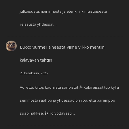
julkaisusta,maininnasta ja etenkin ikimuistoisesta
reissusta yhdessä!…
EukkoMurmeli
aiheesta
Viime viikko mentiin
kalavavan tahtiin
25 kesäkuun, 2025
Voi että, kiitos kauniista sanoista! 🌞 Kalareissut tuo kyllä
semmosta raahoo ja yhdessäolon iloa, että parempoo
suap hakkee. 🎣 Toivottavasti…