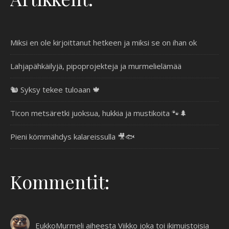
Miksi en ole kirjoittanut hetkeen ja miksi se on ihan ok
Lahjapähkäilyjä, pipoprojekteja ja murmelielämää
🐿️ Syksy tekee tuloaan 🍁
Ticon metsäretki juoksua, hukkia ja mustikoita 🐾🌲
Pieni kömmähdys kalareissulla 🎥🐟
Kommentit:
EukkoMurmeli
aiheesta
Viikko joka toi ikimuistoisia