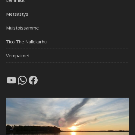
Lemmikit
Metsästys
Muistoissamme
Tico The Nallekarhu
Vempaimet
YouTube
WhatsApp
Facebook