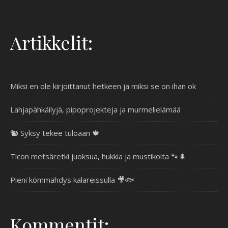
Artikkelit:
Miksi en ole kirjoittanut hetkeen ja miksi se on ihan ok
Lahjapähkäilyjä, pipoprojekteja ja murmelielämää
🐿️ Syksy tekee tuloaan 🍁
Ticon metsäretki juoksua, hukkia ja mustikoita 🐾🌲
Pieni kömmähdys kalareissulla 🎥🐟
Kommentit: