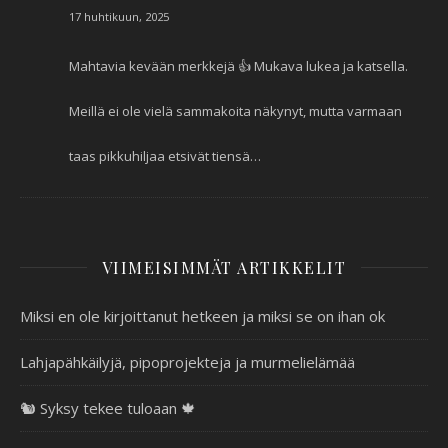
17 huhtikuun, 2025
Mahtavia kevään merkkejä 👍 Mukava lukea ja katsella.
Meillä ei ole vielä sammakoita näkynyt, mutta varmaan
taas pikkuhiljaa etsivät tiensä…
VIIMEISIMMÄT ARTIKKELIT
Miksi en ole kirjoittanut hetkeen ja miksi se on ihan ok
Lahjapähkäilyjä, pipoprojekteja ja murmelielämää
🐿️ Syksy tekee tuloaan 🍁