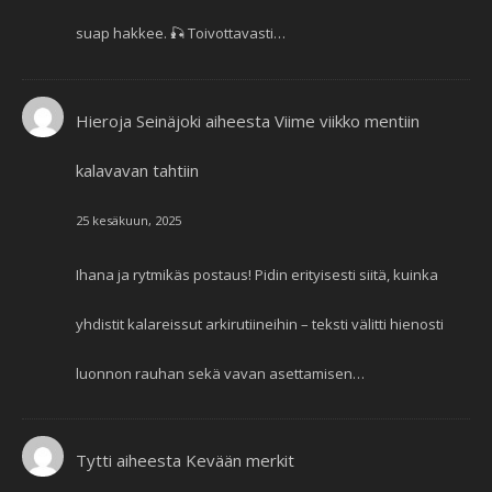
suap hakkee. 🎣 Toivottavasti…
Hieroja Seinäjoki
aiheesta
Viime viikko mentiin
kalavavan tahtiin
25 kesäkuun, 2025
Ihana ja rytmikäs postaus! Pidin erityisesti siitä, kuinka
yhdistit kalareissut arkirutiineihin – teksti välitti hienosti
luonnon rauhan sekä vavan asettamisen…
Tytti
aiheesta
Kevään merkit