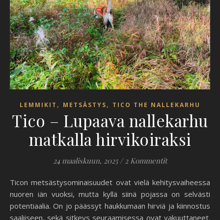
,
,
LEMMIKIT
METSÄSTYS
TICO THE NALLEKARHU
Tico – Lupaava nallekarhu
matkalla hirvikoiraksi
24 maaliskuun, 2025
/
2 Kommentit
Ticon metsästysominaisuudet ovat vielä kehitysvaiheessa
nuoren iän vuoksi, mutta kyllä siinä pojassa on selvästi
potentiaalia. On jo päässyt haukkumaan hirviä ja kiinnostus
saaliiseen, sekä sitkeys seuraamisessa ovat vakuuttaneet.