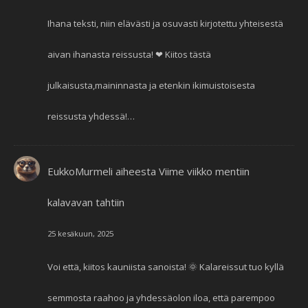
Ihana teksti, niin elävästi ja osuvasti kirjotettu yhteisestä
aivan ihanasta reissusta! ❤ Kiitos tästä
julkaisusta,maininnasta ja etenkin ikimuistoisesta
reissusta yhdessä!…
EukkoMurmeli
aiheesta
Viime viikko mentiin
kalavavan tahtiin
25 kesäkuun, 2025
Voi että, kiitos kauniista sanoista! 🌞 Kalareissut tuo kyllä
semmosta raahoo ja yhdessäolon iloa, että parempoo