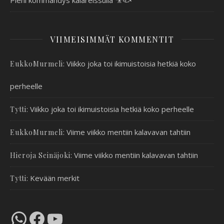
VIIMEISIMMÄT KOMMENTIT
:
Viikko joka toi ikimuistoisia hetkiä koko
EukkoMurmeli
perheelle
:
Viikko joka toi ikimuistoisia hetkiä koko perheelle
Tytti
:
Viime viikko mentiin kalavavan tahtiin
EukkoMurmeli
:
Viime viikko mentiin kalavavan tahtiin
Hieroja Seinäjoki
:
Kevään merkit
Tytti
WhatsApp
Facebook
YouTube