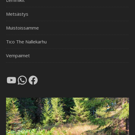
Lemmikit
Metsästys
Muistoissamme
Tico The Nallekarhu
Vempaimet
YouTube
WhatsApp
Facebook