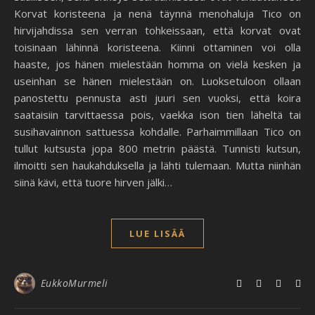
Korvat koristeena ja nenä täynnä menohaluja Tico on
hirvijahdissa sen verran tohkeissaan, että korvat ovat
toisinaan lähinnä koristeena. Kiinni ottaminen voi olla
haaste, jos hänen mielestään homma on vielä kesken ja
useinhan se hänen mielestään on. Luoksetuloon ollaan
panostettu pennusta asti juuri sen vuoksi, että koira
saataisiin tarvittaessa pois, vaekka ison tien läheltä tai
susihavainnon sattuessa kohdalle. Parhaimmillaan Tico on
tullut kutsusta jopa 800 metrin päästä. Tunnisti kutsun,
ilmoitti sen haukahduksella ja lähti tulemaan. Mutta niinhän
siinä kävi, että tuore hirven jälki…
LUE LISÄÄ
EukkoMurmeli