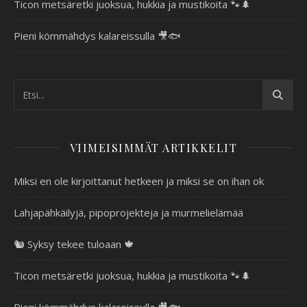
Ticon metsäretki juoksua, hukkia ja mustikoita 🐾🌲
Pieni kömmähdys kalareissulla 🎥🐟
VIIMEISIMMÄT ARTIKKELIT
Miksi en ole kirjoittanut hetkeen ja miksi se on ihan ok
Lahjapähkäilyjä, pipoprojekteja ja murmelielämää
🐿️ Syksy tekee tuloaan 🍁
Ticon metsäretki juoksua, hukkia ja mustikoita 🐾🌲
Pieni kömmähdys kalareissulla 🎥🐟