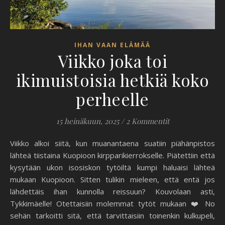
IHAN VAAN ELÄMÄÄ
Viikko joka toi
ikimuistoisia hetkiä koko
perheelle
15 heinäkuun, 2025
/
2 Kommentit
Viikko alkoi siitä, kun muanantaena suatiin piähänpistos
lähteä tiistaina Kuopioon kirpparikierrokselle. Piätettiin että
kysytään ukon isosiskon tytöiltä kumpi haluaisi lähteä
mukaan Kuopioon. Sitten tulikin mieleen, että entä jos
lähdettäis ihan kunnolla reissuun? Kouvolaan asti,
Tykkimäelle! Otettaisiin molemmat tytöt mukaan ❤️ No
sehän tarkoitti sitä, että tarvittaisiin toinenkin kulkupeli,