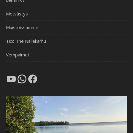
Lemmikit
Metsästys
Muistoissamme
Tico The Nallekarhu
Vempaimet
YouTube
WhatsApp
Facebook