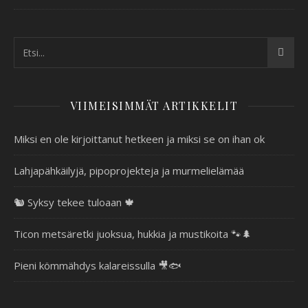
VIIMEISIMMÄT ARTIKKELIT
Miksi en ole kirjoittanut hetkeen ja miksi se on ihan ok
Lahjapähkäilyjä, pipoprojekteja ja murmelielämää
🐿️ Syksy tekee tuloaan 🍁
Ticon metsäretki juoksua, hukkia ja mustikoita 🐾🌲
Pieni kömmähdys kalareissulla 🎥🐟