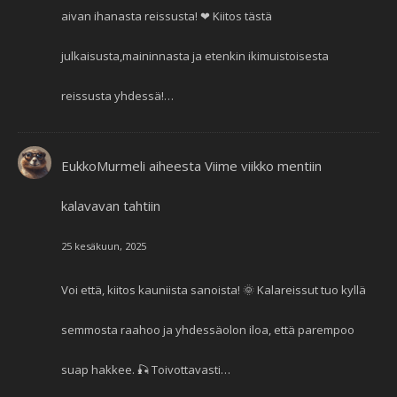
aivan ihanasta reissusta! ❤ Kiitos tästä
julkaisusta,maininnasta ja etenkin ikimuistoisesta
reissusta yhdessä!…
EukkoMurmeli
aiheesta
Viime viikko mentiin
kalavavan tahtiin
25 kesäkuun, 2025
Voi että, kiitos kauniista sanoista! 🌞 Kalareissut tuo kyllä
semmosta raahoo ja yhdessäolon iloa, että parempoo
suap hakkee. 🎣 Toivottavasti…