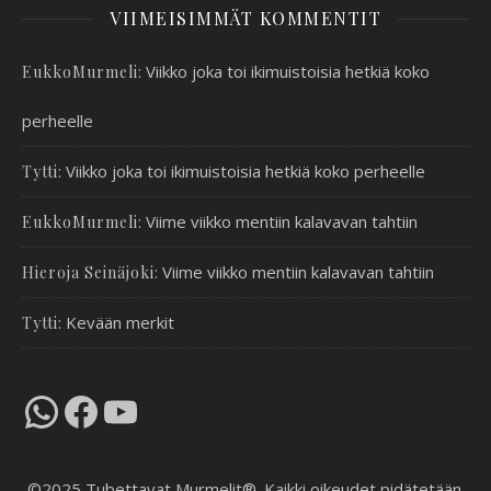
VIIMEISIMMÄT KOMMENTIT
:
Viikko joka toi ikimuistoisia hetkiä koko
EukkoMurmeli
perheelle
:
Viikko joka toi ikimuistoisia hetkiä koko perheelle
Tytti
:
Viime viikko mentiin kalavavan tahtiin
EukkoMurmeli
:
Viime viikko mentiin kalavavan tahtiin
Hieroja Seinäjoki
:
Kevään merkit
Tytti
WhatsApp
Facebook
YouTube
©2025 Tubettavat Murmelit®. Kaikki oikeudet pidätetään.