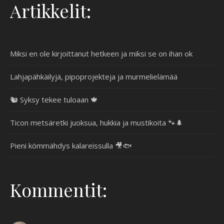
Artikkelit:
Miksi en ole kirjoittanut hetkeen ja miksi se on ihan ok
Lahjapähkäilyjä, pipoprojekteja ja murmelielämää
🐿️ Syksy tekee tuloaan 🍁
Ticon metsäretki juoksua, hukkia ja mustikoita 🐾🌲
Pieni kömmähdys kalareissulla 🎥🐟
Kommentit: