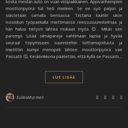
koska meidän auto on vuan viisipaikkainen. Appivanhempien
moottoripyörä tuli heti mieleen. Se ee syö paljon ja
siästetään samalla bensassa. Tiistaina käätiin ukon
isosiskon työpaekalla miettimässä reessusuunnitelmaa ja
hän halusi tietysti lähteä mukaan myös 😊. Mikäs sen
parempi. Lisää silmäpareja vahtimaan lapsia ja hyvää
seuraa! Yöpymiseen suunniteltiin telttamajoitusta ja
mietittiin kumpi menopeli lähtee: moottoripyörä vae
Passatti 🤔. Keskiviikkona päätettiin, että kyllä se Passatti…
LUE LISÄÄ
EukkoMurmeli