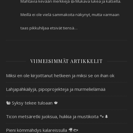
Mahtavia kevään merkkejä 👍 Mukava lukea ja katsella.
Meillä ei ole vielä sammakoita näkynyt, mutta varmaan
taas pikkuhiljaa etsivät tiensä…
VIIMEISIMMÄT ARTIKKELIT
Miksi en ole kirjoittanut hetkeen ja miksi se on ihan ok
Lahjapähkäilyjä, pipoprojekteja ja murmelielämää
🐿️ Syksy tekee tuloaan 🍁
Ticon metsäretki juoksua, hukkia ja mustikoita 🐾🌲
Pieni kömmähdys kalareissulla 🎥🐟