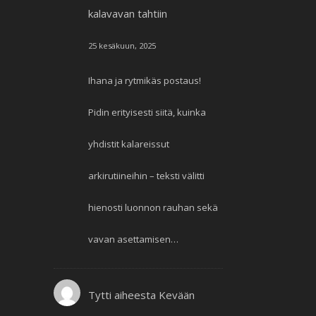
kalavavan tahtiin
25 kesäkuun, 2025
Ihana ja rytmikäs postaus!
Pidin erityisesti siitä, kuinka
yhdistit kalareissut
arkirutiineihin – teksti välitti
hienosti luonnon rauhan sekä
vavan asettamisen…
Tytti
aiheesta
Kevään