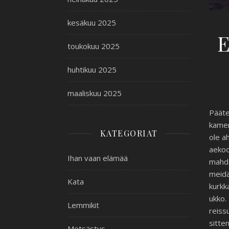
kesäkuu 2025
E
toukokuu 2025
huhtikuu 2025
maaliskuu 2025
Päät
kamera
KATEGORIAT
ole a
aekoo
Ihan vaan elämää
mahdo
meid
Kata
kurkk
ukko.
Lemmikit
reiss
sitte
Metsästys