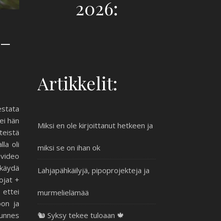
2026:
 –
Artikkelit:
stata
tei hän
Miksi en ole kirjoittanut hetkeen ja
teistä
la oli
miksi se on ihan ok
 video
käydä
Lahjapähkäilyjä, pipoprojekteja ja
ojat +
 ettei
murmelielämää
oon ja
kunnes
🐿️ Syksy tekee tuloaan 🍁