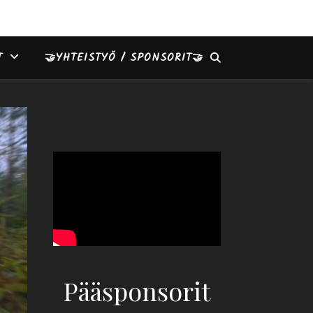
T
🤝YHTEISTYÖ / SPONSORIT🤝
Pääsponsorit