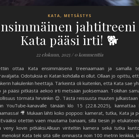
,
KATA
METSÄSTYS
nsimmäinen jahtitreeni
Kata pääsi irti! 🐕
22 elokuun, 2025
/
0 kommenttia
ettiin ottaa Kata ensimmäisenä treenaamaan ja samalla te
valjaita. Odotuksia ei Katan kohdalla ei ollut. Ollaan jo opittu, et
hkerin hakulenkin heettäjä. Tärkeintä oli kuitenkin, että Kata sae yh
 ja pääsi pitkästä aekoo irti metsään juoksemaan. Tokihan samal
llisuus törmätä hirviinkin 😊. Tästä reissusta muuten julkaistaan
än YouTube-kanavalle tänään klo 15 (22.8.2025), kannattaa 
aamassa! 🎥 Mukaan lähti koko poppoo: kamerat, tutka, Kata ja p
 Evääksi otettiin vaen muutama banaani, sillä tiesin jo etukäteen
u veny kovin pitkäksi.Alkuun viriteltiin kamera sekä tutka kunt
n menoksi! Kata teki sitä sille ominaista noin 100 metrin lenkkiä, 