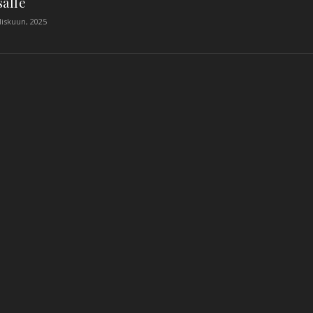
älle
liskuun, 2025