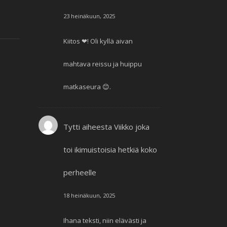
23 heinäkuun, 2025
Kiitos ❤! Oli kyllä aivan
mahtava reissu ja huippu
matkaseura 😊.
Tytti
aiheesta
Viikko joka
toi ikimuistoisia hetkiä koko
perheelle
18 heinäkuun, 2025
Ihana teksti, niin elävästi ja