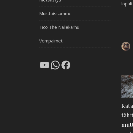
lopul
Muistoissamme
Tico The Nallekarhu
Vempaimet
YouTube
WhatsApp
Facebook
Kata
täht
mutt