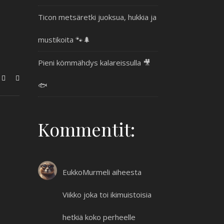
Ticon metsäretki juoksua, hukkia ja
mustikoita 🐾🌲
Pieni kömmähdys kalareissulla 🎥
🐟
Kommentit:
EukkoMurmeli
aiheesta
Viikko joka toi ikimuistoisia
hetkiä koko perheelle