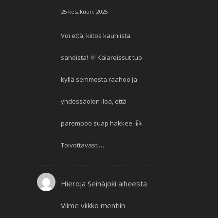
25 kesäkuun, 2025
Voi että, kiitos kauniista
sanoista! 🌞 Kalareissut tuo
kyllä semmosta raahoo ja
yhdessäolon iloa, että
parempoo suap hakkee. 🎣
Toivottavasti…
Hieroja Seinäjoki
aiheesta
Viime viikko mentiin