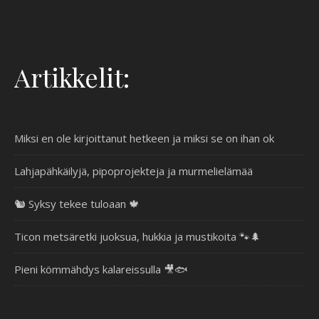
Artikkelit:
Miksi en ole kirjoittanut hetkeen ja miksi se on ihan ok
Lahjapähkäilyjä, pipoprojekteja ja murmelielämää
🐿️ Syksy tekee tuloaan 🍁
Ticon metsäretki juoksua, hukkia ja mustikoita 🐾🌲
Pieni kömmähdys kalareissulla 🎥🐟