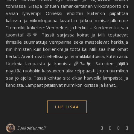
tohinassa! Siitäpä johtuen tämänkertainen viikkoraportti on
vähän lyhyempi. Onneksi ehdittiin kuitenkin piipahtaa
kalassa ja viikonloppuna kuvattiin jatkoa minisarjallemme
”Lemmikit kokeilee: Vempeleet ja herkut – Kun lemmikki saa
tuomita!” 🐶🍭 Tässä sarjassa koirat ja Milli testaavat
ihmisille suunnattuja vempaimia sekä maistelevat herkkuja
niin ihmisten kuin koirienkin! Ja totta kai Milli saa ihan omat
herkut. Arviot ovat rehellisiä ja lemmikkilähtöisiä, kuten aina.
Unelmia lampaista ja kanoista 🌾🐑🐔 Sateiden jäljiltä
näyttää ruohokin kasvaneen aika reippaasti joten nurmikon
saa jo ajella. Tässä kohtaa sitä alkaa haaveilla lampaista ja
kanoista. Lampaat pitäisivät nurmikon kurissa ja kanat…
LUE LISÄÄ
EukkoMurmeli