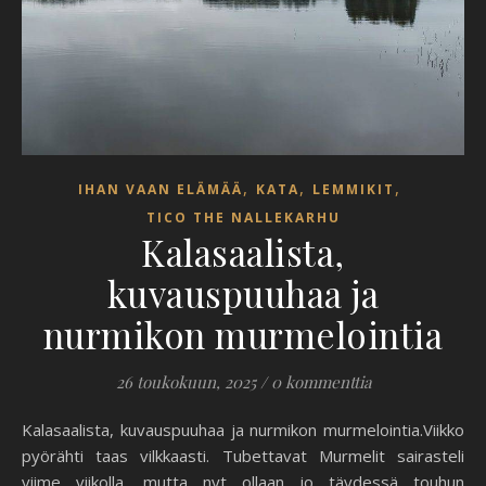
,
,
,
IHAN VAAN ELÄMÄÄ
KATA
LEMMIKIT
TICO THE NALLEKARHU
Kalasaalista,
kuvauspuuhaa ja
nurmikon murmelointia
26 toukokuun, 2025
/
0 kommenttia
Kalasaalista, kuvauspuuhaa ja nurmikon murmelointia.Viikko
pyörähti taas vilkkaasti. Tubettavat Murmelit sairasteli
viime viikolla, mutta nyt ollaan jo täydessä touhun