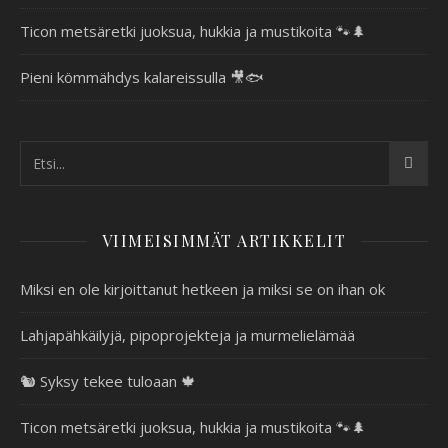
Ticon metsäretki juoksua, hukkia ja mustikoita 🐾🌲
Pieni kömmähdys kalareissulla 🎥🐟
VIIMEISIMMÄT ARTIKKELIT
Miksi en ole kirjoittanut hetkeen ja miksi se on ihan ok
Lahjapähkäilyjä, pipoprojekteja ja murmelielämää
🐿️ Syksy tekee tuloaan 🍁
Ticon metsäretki juoksua, hukkia ja mustikoita 🐾🌲