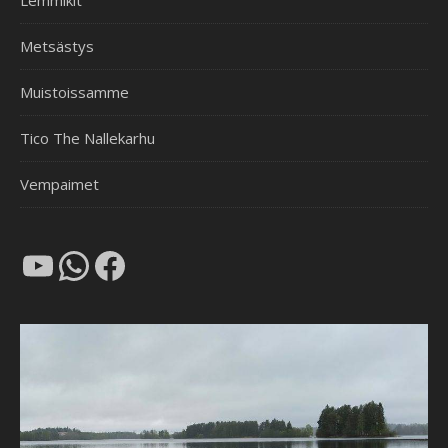
Lemmikit
Metsästys
Muistoissamme
Tico The Nallekarhu
Vempaimet
YouTube
WhatsApp
Facebook