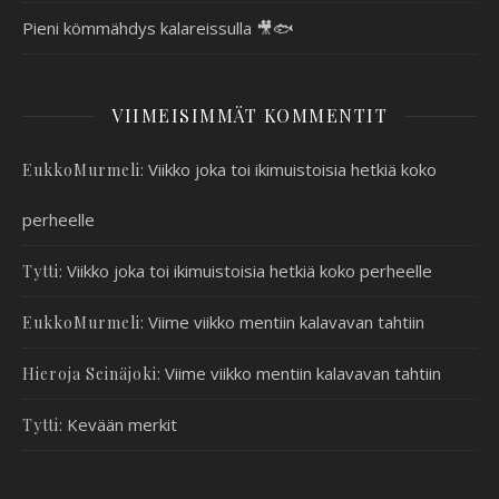
Pieni kömmähdys kalareissulla 🎥🐟
VIIMEISIMMÄT KOMMENTIT
:
Viikko joka toi ikimuistoisia hetkiä koko
EukkoMurmeli
perheelle
:
Viikko joka toi ikimuistoisia hetkiä koko perheelle
Tytti
:
Viime viikko mentiin kalavavan tahtiin
EukkoMurmeli
:
Viime viikko mentiin kalavavan tahtiin
Hieroja Seinäjoki
:
Kevään merkit
Tytti