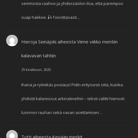
semmosta raahoo ja yhdessäolon iloa, että parempoo
suap hakkee. 🎣 Toivottavasti…
Hieroja Seinäjoki
aiheesta
Viime viikko mentiin
kalavavan tahtiin
25 kesäkuun, 2025
Ihana ja rytmikäs postaus! Pidin erityisesti siitä, kuinka
yhdistit kalareissut arkirutiineihin – teksti välitti hienosti
luonnon rauhan sekä vavan asettamisen…
Tytti
aiheesta
Kevään merkit