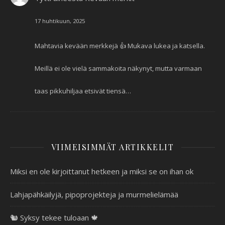
17 huhtikuun, 2025
Mahtavia kevään merkkejä 👍 Mukava lukea ja katsella.
Meillä ei ole vielä sammakoita näkynyt, mutta varmaan
taas pikkuhiljaa etsivät tiensä…
VIIMEISIMMÄT ARTIKKELIT
Miksi en ole kirjoittanut hetkeen ja miksi se on ihan ok
Lahjapähkäilyjä, pipoprojekteja ja murmelielämää
🐿️ Syksy tekee tuloaan 🍁