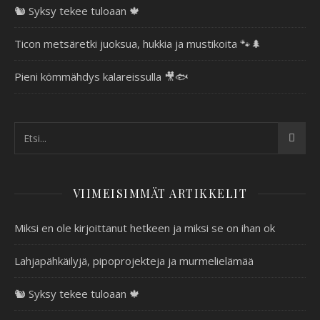
🐿️ Syksy tekee tuloaan 🍁
Ticon metsäretki juoksua, hukkia ja mustikoita 🐾🌲
Pieni kömmähdys kalareissulla 🎥🐟
VIIMEISIMMÄT ARTIKKELIT
Miksi en ole kirjoittanut hetkeen ja miksi se on ihan ok
Lahjapähkäilyjä, pipoprojekteja ja murmelielämää
🐿️ Syksy tekee tuloaan 🍁