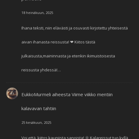
18 heinäkuun, 2025
Ihana teksti, niin elävästi ja osuvasti kirjotettu yhteisestä
aivan ihanasta reissusta! ❤ Kiitos tästä
julkaisusta,maininnasta ja etenkin ikimuistoisesta
reissusta yhdessä!…
EukkoMurmeli
aiheesta
Viime viikko mentiin
kalavavan tahtiin
25 kesäkuun, 2025
Voi että, kiitos kauniista sanoista! 🌞 Kalareissut tuo kyllä