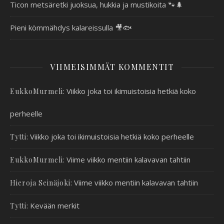
Ticon metsäretki juoksua, hukkia ja mustikoita 🐾🌲
Pieni kömmähdys kalareissulla 🎥🐟
VIIMEISIMMÄT KOMMENTIT
:
Viikko joka toi ikimuistoisia hetkiä koko
EukkoMurmeli
perheelle
:
Viikko joka toi ikimuistoisia hetkiä koko perheelle
Tytti
:
Viime viikko mentiin kalavavan tahtiin
EukkoMurmeli
:
Viime viikko mentiin kalavavan tahtiin
Hieroja Seinäjoki
:
Kevään merkit
Tytti