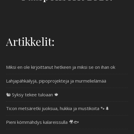
Artikkelit:
Miksi en ole kirjoittanut hetkeen ja miksi se on ihan ok
Lahjapähkäilyjä, pipoprojekteja ja murmelielämää
🐿️ Syksy tekee tuloaan 🍁
Ticon metsäretki juoksua, hukkia ja mustikoita 🐾🌲
Pieni kömmähdys kalareissulla 🎥🐟