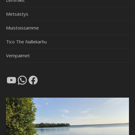
Lemmikit
Metsästys
Muistoissamme
Tico The Nallekarhu
Vempaimet
YouTube
WhatsApp
Facebook