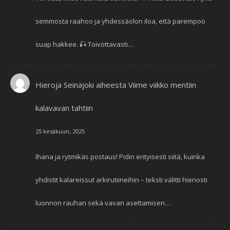
semmosta raahoo ja yhdessäolon iloa, että parempoo
suap hakkee. 🎣 Toivottavasti…
Hieroja Seinäjoki
aiheesta
Viime viikko mentiin
kalavavan tahtiin
25 kesäkuun, 2025
Ihana ja rytmikäs postaus! Pidin erityisesti siitä, kuinka
yhdistit kalareissut arkirutiineihin – teksti välitti hienosti
luonnon rauhan sekä vavan asettamisen…