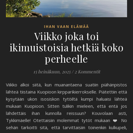
IHAN VAAN ELÄMÄÄ
Viikko joka toi
ikimuistoisia hetkiä koko
perheelle
15 heinäkuun, 2025
/
2 Kommentit
Viikko alkoi siitä, kun muanantaena suatiin piähänpistos
lähteä tiistaina Kuopioon kirpparikierrokselle. Piätettiin että
kysytään ukon isosiskon tytöiltä kumpi haluaisi lähteä
mukaan Kuopioon. Sitten tulikin mieleen, että entä jos
lähdettäis ihan kunnolla reissuun? Kouvolaan asti,
Tykkimäelle! Otettaisiin molemmat tytöt mukaan ❤️ No
sehän tarkoitti sitä, että tarvittaisiin toinenkin kulkupeli,