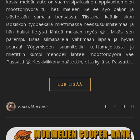
koska meidän auto on vuan viisipaikkainen. Appivanhempien
moottoripyörä tuli heti mieleen. Se ee syö paljon ja
siästetään samalla bensassa. Tiistaina käätiin ukon
isosiskon työpaekalla miettimässä reessusuunnitelmaa ja
hän halusi tietysti lähteä mukaan myös 😊. Mikäs sen
parempi. Lisää silmäpareja vahtimaan lapsia ja hyvää
seuraa! Yöpymiseen suunniteltiin telttamajoitusta ja
mietittiin kumpi menopeli lähtee: moottoripyörä vae
Passatti 🤔. Keskiviikkona päätettiin, että kyllä se Passatti…
LUE LISÄÄ
EukkoMurmeli