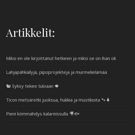
Artikkelit:
Miksi en ole kirjoittanut hetkeen ja miksi se on ihan ok
Lahjapähkäilyjä, pipoprojekteja ja murmelielämää
🐿️ Syksy tekee tuloaan 🍁
Ticon metsäretki juoksua, hukkia ja mustikoita 🐾🌲
Pieni kömmähdys kalareissulla 🎥🐟