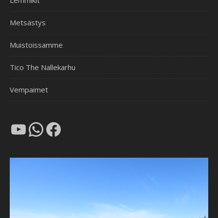
Lemmikit
Metsästys
Muistoissamme
Tico The Nallekarhu
Vempaimet
YouTube
WhatsApp
Facebook