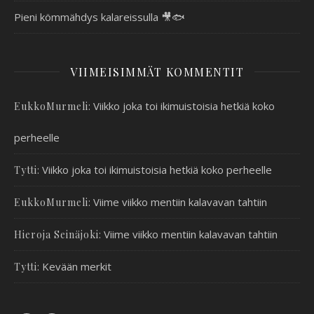
Pieni kömmähdys kalareissulla 🎥🐟
VIIMEISIMMÄT KOMMENTIT
:
Viikko joka toi ikimuistoisia hetkiä koko
EukkoMurmeli
perheelle
:
Viikko joka toi ikimuistoisia hetkiä koko perheelle
Tytti
:
Viime viikko mentiin kalavavan tahtiin
EukkoMurmeli
:
Viime viikko mentiin kalavavan tahtiin
Hieroja Seinäjoki
:
Kevään merkit
Tytti