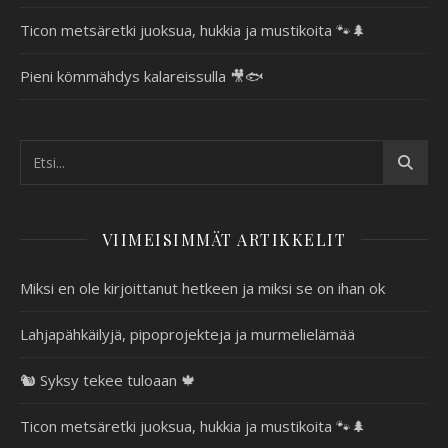
Ticon metsäretki juoksua, hukkia ja mustikoita 🐾🌲
Pieni kömmähdys kalareissulla 🎥🐟
VIIMEISIMMÄT ARTIKKELIT
Miksi en ole kirjoittanut hetkeen ja miksi se on ihan ok
Lahjapähkäilyjä, pipoprojekteja ja murmelielämää
🐿️ Syksy tekee tuloaan 🍁
Ticon metsäretki juoksua, hukkia ja mustikoita 🐾🌲