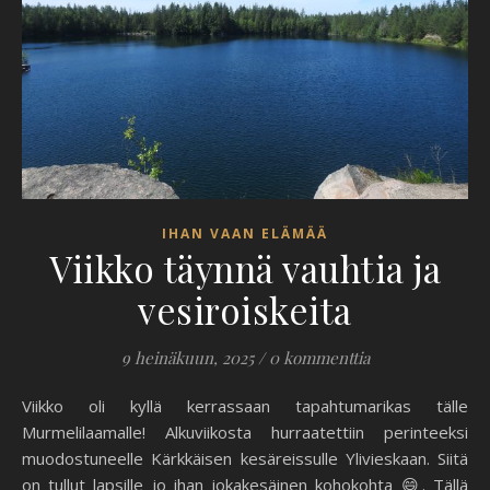
IHAN VAAN ELÄMÄÄ
Viikko täynnä vauhtia ja
vesiroiskeita
9 heinäkuun, 2025
/
0 kommenttia
Viikko oli kyllä kerrassaan tapahtumarikas tälle
Murmelilaamalle! Alkuviikosta hurraatettiin perinteeksi
muodostuneelle Kärkkäisen kesäreissulle Ylivieskaan. Siitä
on tullut lapsille jo ihan jokakesäinen kohokohta 😄. Tällä