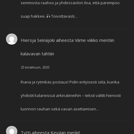
semmosta raahoo ja yhdessäolon iloa, että parempoo
suap hakkee. 🎣 Toivottavasti…
Hieroja Seinäjoki
aiheesta
Viime viikko mentiin
kalavavan tahtiin
25 kesäkuun, 2025
Ihana ja rytmikäs postaus! Pidin erityisesti siitä, kuinka
yhdistit kalareissut arkirutiineihin – teksti välitti hienosti
luonnon rauhan sekä vavan asettamisen…
Tytti
aiheesta
Kevään merkit