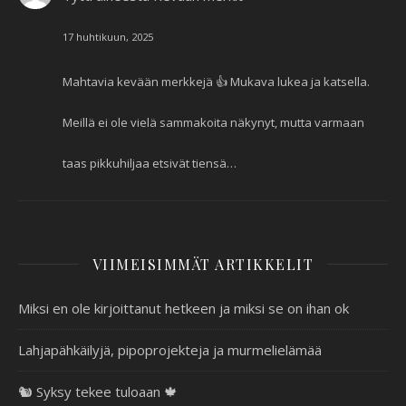
17 huhtikuun, 2025
Mahtavia kevään merkkejä 👍 Mukava lukea ja katsella.
Meillä ei ole vielä sammakoita näkynyt, mutta varmaan
taas pikkuhiljaa etsivät tiensä…
VIIMEISIMMÄT ARTIKKELIT
Miksi en ole kirjoittanut hetkeen ja miksi se on ihan ok
Lahjapähkäilyjä, pipoprojekteja ja murmelielämää
🐿️ Syksy tekee tuloaan 🍁