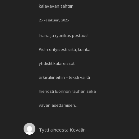
kalavavan tahtiin
25 kesäkuun, 2025
Ihana ja rytmikäs postaus!
Pidin erityisesti siitä, kuinka
yhdistit kalareissut
arkirutiineihin – teksti välitti
hienosti luonnon rauhan sekä
vavan asettamisen…
Tytti
aiheesta
Kevään