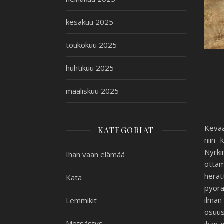
kesäkuu 2025
toukokuu 2025
huhtikuu 2025
maaliskuu 2025
Kevää
KATEGORIAT
niin 
Nyrki
Ihan vaan elämää
ottam
herät
Kata
pyörä
ilman
Lemmikit
osuus
Metsästys