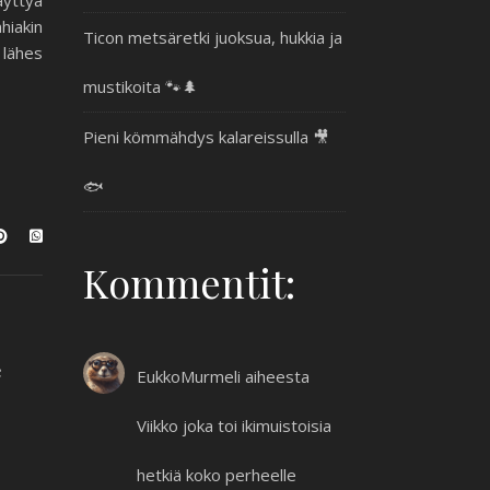
äyttyä
hiakin
Ticon metsäretki juoksua, hukkia ja
 lähes
mustikoita 🐾🌲
Pieni kömmähdys kalareissulla 🎥
🐟
Kommentit:
e
EukkoMurmeli
aiheesta
Viikko joka toi ikimuistoisia
hetkiä koko perheelle