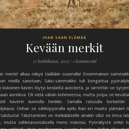
IHAN VAAN ELÄMÄÄ
Kevään merkit
17 huhtikuun, 2025
/
1 kommentti
n merkit alkaa näkyä täälläkin suunnalla! Ensimmäinen sammak
kuin meillä sanotaan, Saku-sammakko tuli bongattua pyöräilylen
n kokoinen kaveri löytyi keskeltä autotietä, ja siirrettiin se syrje
aan aurinkoa. Oli vielä vähän kohmeessa, mutta jospa se keväta
teli kaverin kunnolla henkiin. Samalla reissulla korkattii
ilykausi. Onhan se sähköpyörällä ajelu ihan eri maata ylämäet
 talutusta! Taluttaminen on meikäläiselle ainakin ollut se intoa lat
, mutta sähköavustuksella meno maistuu. Pyöräilystä onkin t