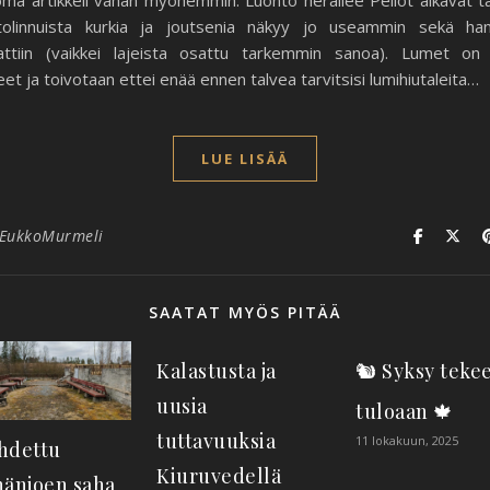
oma artikkeli vähän myöhemmin. Luonto heräilee Pellot alkavat t
olinnuista kurkia ja joutsenia näkyy jo useammin sekä han
ttiin (vaikkei lajeista osattu tarkemmin sanoa). Lumet on
eet ja toivotaan ettei enää ennen talvea tarvitsisi lumihiutaleita…
LUE LISÄÄ
EukkoMurmeli
SAATAT MYÖS PITÄÄ
Kalastusta ja
🐿️ Syksy teke
uusia
tuloaan 🍁
tuttavuuksia
11 lokakuun, 2025
hdettu
Kiuruvedellä
änjoen saha