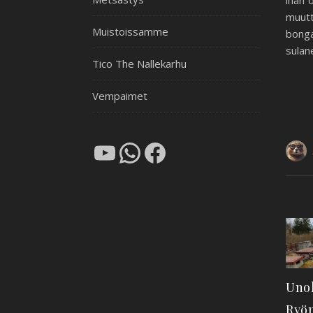
ihan 
muutt
Muistoissamme
bonga
sulan
Tico The Nallekarhu
Vempaimet
YouTube
WhatsApp
Facebook
Uno
Ryön