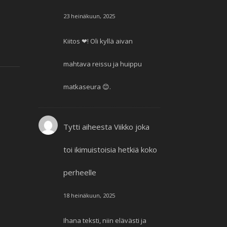
23 heinäkuun, 2025
Kiitos ❤! Oli kyllä aivan
mahtava reissu ja huippu
matkaseura 😊.
Tytti
aiheesta
Viikko joka
toi ikimuistoisia hetkiä koko
perheelle
18 heinäkuun, 2025
Ihana teksti, niin elävästi ja