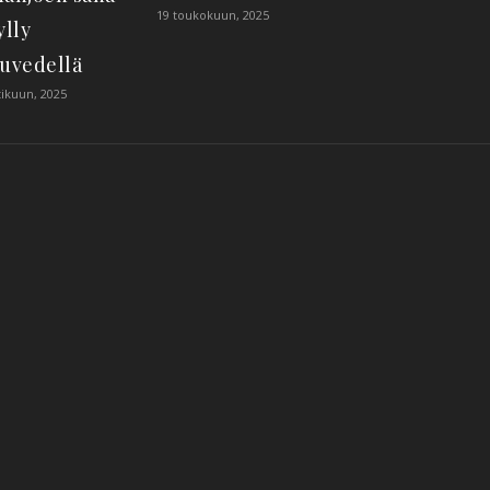
19 toukokuun, 2025
ylly
uvedellä
ikuun, 2025