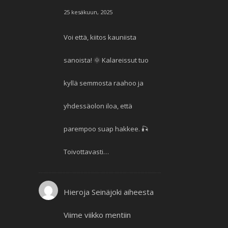
25 kesäkuun, 2025
Voi että, kiitos kauniista
sanoista! 🌞 Kalareissut tuo
kyllä semmosta raahoo ja
yhdessäolon iloa, että
parempoo suap hakkee. 🎣
Toivottavasti…
Hieroja Seinäjoki
aiheesta
Viime viikko mentiin