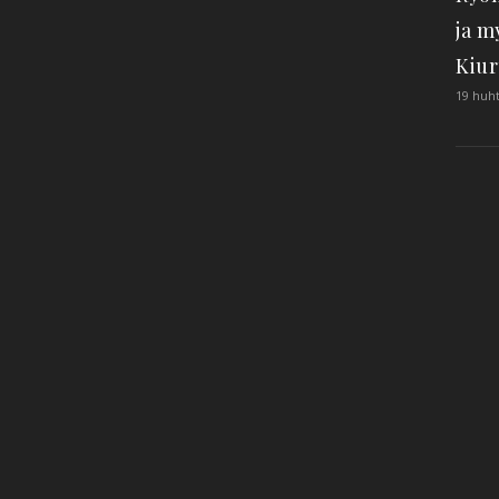
ja m
Kiur
19 huht