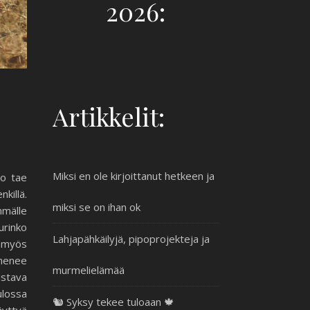
2026:
Artikkelit:
Miksi en ole kirjoittanut hetkeen ja
ko tae
killä.
miksi se on ihan ok
mmälle
urinko
Lahjapähkäilyjä, pipoprojekteja ja
n myös
 menee
murmelielämää
istava
ulossa
🐿️ Syksy tekee tuloaan 🍁