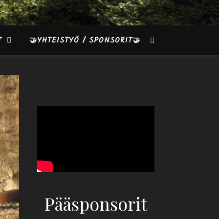
T
🤝YHTEISTYÖ / SPONSORIT🤝
Pääsponsorit