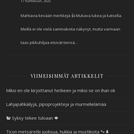
17 huhtikuun, 2025
Mahtavia kevään merkkejä 👍 Mukava lukea ja katsella.
Meillä ei ole vielä sammakoita näkynyt, mutta varmaan
taas pikkuhiljaa etsivät tiensä…
VIIMEISIMMÄT ARTIKKELIT
Miksi en ole kirjoittanut hetkeen ja miksi se on ihan ok
Lahjapähkäilyjä, pipoprojekteja ja murmelielämää
🐿️ Syksy tekee tuloaan 🍁
Ticon metsäretki juoksua, hukkia ja mustikoita 🐾🌲