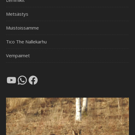
Lemmikit
Metsästys
Muistoissamme
Tico The Nallekarhu
Vempaimet
YouTube
WhatsApp
Facebook