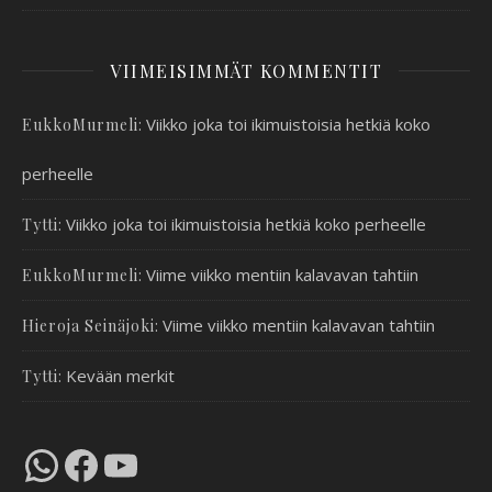
VIIMEISIMMÄT KOMMENTIT
:
Viikko joka toi ikimuistoisia hetkiä koko
EukkoMurmeli
perheelle
:
Viikko joka toi ikimuistoisia hetkiä koko perheelle
Tytti
:
Viime viikko mentiin kalavavan tahtiin
EukkoMurmeli
:
Viime viikko mentiin kalavavan tahtiin
Hieroja Seinäjoki
:
Kevään merkit
Tytti
WhatsApp
Facebook
YouTube