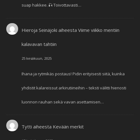
suap hakkee. 🎣 Toivottavasti…
Hieroja Seinäjoki
aiheesta
Viime viikko mentiin
kalavavan tahtiin
25 kesäkuun, 2025
Ihana ja rytmikäs postaus! Pidin erityisesti siitä, kuinka
yhdistit kalareissut arkirutiineihin – teksti välitti hienosti
luonnon rauhan sekä vavan asettamisen…
Tytti
aiheesta
Kevään merkit