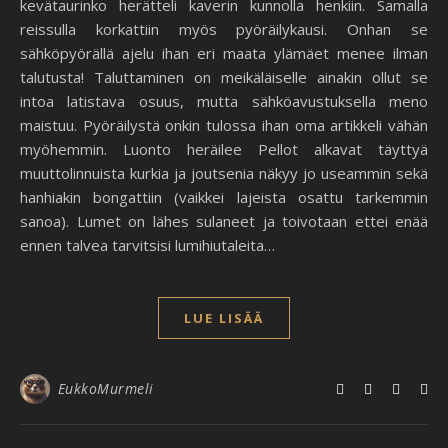
kevätaurinko herätteli kaverin kunnolla henkiin. Samalla
reissulla korkattiin myös pyöräilykausi. Onhan se
sähköpyörällä ajelu ihan eri maata ylämäet menee ilman
talutusta! Taluttaminen on meikäläiselle ainakin ollut se
intoa latistava osuus, mutta sähköavustuksella meno
maistuu. Pyöräilystä onkin tulossa ihan oma artikkeli vähän
myöhemmin. Luonto heräilee Pellot alkavat täyttyä
muuttolinnuista kurkia ja joutsenia näkyy jo useammin sekä
hanhiakin bongattiin (vaikkei lajeista osattu tarkemmin
sanoa). Lumet on lähes sulaneet ja toivotaan ettei enää
ennen talvea tarvitsisi lumihiutaleita…
LUE LISÄÄ
EukkoMurmeli