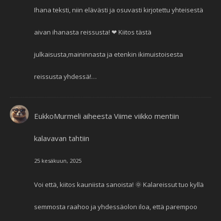
Ihana teksti, niin elävästi ja osuvasti kirjotettu yhteisestä
aivan ihanasta reissusta! ❤ Kiitos tästä
julkaisusta,maininnasta ja etenkin ikimuistoisesta
reissusta yhdessä!…
EukkoMurmeli
aiheesta
Viime viikko mentiin
kalavavan tahtiin
25 kesäkuun, 2025
Voi että, kiitos kauniista sanoista! 🌞 Kalareissut tuo kyllä
semmosta raahoo ja yhdessäolon iloa, että parempoo