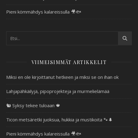
Pieni kömmähdys kalareissulla 🎥🐟
VIIMEISIMMÄT ARTIKKELIT
Miksi en ole kirjoittanut hetkeen ja miksi se on ihan ok
Lahjapähkäilyjä, pipoprojekteja ja murmelielämää
🐿️ Syksy tekee tuloaan 🍁
Ticon metsäretki juoksua, hukkia ja mustikoita 🐾🌲
Pieni kömmähdys kalareissulla 🎥🐟