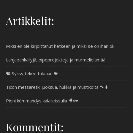
Artikkelit:
Miksi en ole kirjoittanut hetkeen ja miksi se on ihan ok
Lahjapähkäilyjä, pipoprojekteja ja murmelielämää
🐿️ Syksy tekee tuloaan 🍁
Ticon metsäretki juoksua, hukkia ja mustikoita 🐾🌲
Pieni kömmähdys kalareissulla 🎥🐟
Kommentit: