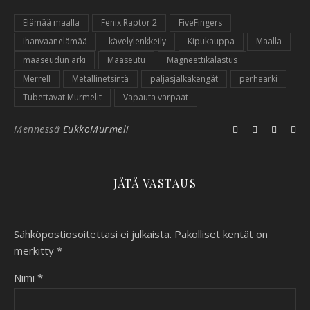
Elämää maalla
Fenix Raptor 2
FiveFingers
Ihanvaanelämää
kävelylenkkeily
Kipukauppa
Maalla
maaseudun arki
Maaseutu
Magneettikalastus
Merrell
Metallinetsintä
paljasjalkakengät
perhearki
Tubettavat Murmelit
Vapauta varpaat
Mennessä
EukkoMurmeli
JÄTÄ VASTAUS
Sähköpostiosoitettasi ei julkaista.
Pakolliset kentät on
merkitty
*
Nimi
*