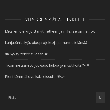
VIIMEISIMMÄT ARTIKKELIT
Miksi en ole kirjoittanut hetkeen ja miksi se on ihan ok
Lahjapähkäilyjä, pipoprojekteja ja murmelielämää
🐿️ Syksy tekee tuloaan 🍁
Ticon metsäretki juoksua, hukkia ja mustikoita 🐾🌲
Pieni kömmähdys kalareissulla 🎥🐟