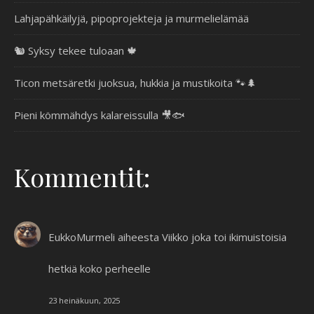
Lahjapähkäilyjä, pipoprojekteja ja murmelielämää
🐿️ Syksy tekee tuloaan 🍁
Ticon metsäretki juoksua, hukkia ja mustikoita 🐾🌲
Pieni kömmähdys kalareissulla 🎥🐟
Kommentit:
EukkoMurmeli
aiheesta
Viikko joka toi ikimuistoisia
hetkiä koko perheelle
23 heinäkuun, 2025