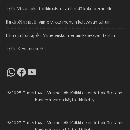
:
Viikko joka toi ikimuistoisia hetkiä koko perheelle
Tytti
:
Viime viikko mentiin kalavavan tahtiin
EukkoMurmeli
:
Viime viikko mentiin kalavavan tahtiin
Hieroja Seinäjoki
:
Kevään merkit
Tytti
WhatsApp
Facebook
YouTube
©2025 Tubettavat Murmelit®. Kaikki oikeudet pidätetään.
Kuvien luvaton käyttö kielletty.
©2025 Tubettavat Murmelit®. Kaikki oikeudet pidätetään.
Kuvien luvaton käyttö kielletty.