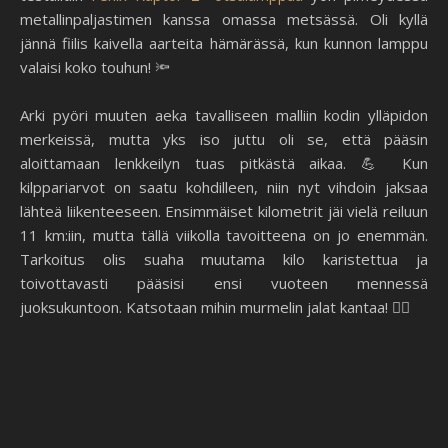
metallinpaljastimen kanssa omassa metsässä. Oli kyllä
jännä fiilis kaivella aarteita hämärässä, kun kunnon lamppu
valaisi koko touhun! 🔦
Arki pyöri muuten aeka tavalliseen malliin kodin ylläpidon
merkeissä, mutta yks iso juttu oli se, että pääsin
aloittamaan lenkkeilyn tuas pitkästä aikaa. 💪 Kun
kilppariarvot on saatu kohdilleen, niin nyt vihdoin jaksaa
lähteä liikenteeseen. Ensimmäiset kilometrit jäi vielä reiluun
11 km:iin, mutta tällä viikolla tavoitteena on jo enemmän.
Tarkoitus olis suaha muutama kilo karistettua ja
toivottavasti pääsisi ensi vuoteen mennessä
juoksukuntoon. Katsotaan mihin murmelin jalat kantaa! 🏃‍♀️