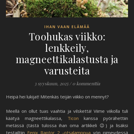
IHAN VAAN ELÄMÄÄ
Toohukas viikko:
lenkkeily,
magneettikalastusta ja
varusteita
3 syyskuun, 2025
/
0 kommenttia
Heipä hei lukijat! Mitenkäs teijän viikko on mennyt?
Meellä on ollut tuas vaahtia ja vilskettä! Viime viikolla tuli
käätyä magneettikalassa,
Ticon
kanssa pyörähettiin
metässä (tästä tulossa ihan oma artikkeli 😉) ja lisäksi
testailtiin
Fenix Raptor 2 -otsalamppua
yön pimeydessä