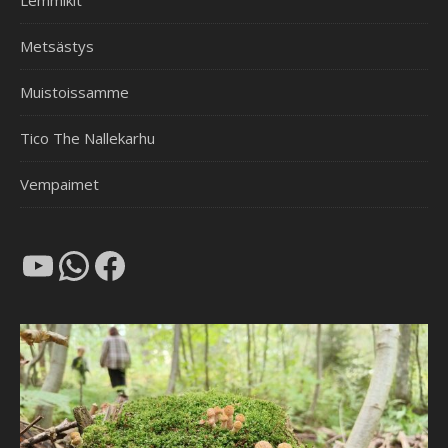
Lemmikit
Metsästys
Muistoissamme
Tico The Nallekarhu
Vempaimet
YouTube
WhatsApp
Facebook