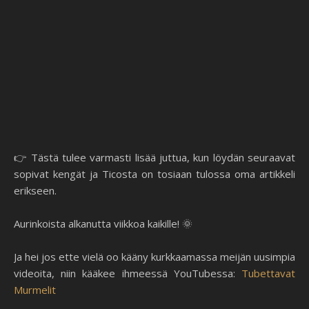
👉 Tästä tulee varmasti lisää juttua, kun löydän seuraavat
sopivat kengät ja Ticosta on tosiaan tulossa oma artikkeli
erikseen.
Aurinkoista alkanutta viikkoa kaikille! 🌞
Ja hei jos ette vielä oo kääny kurkkaamassa meijän uusimpia
videoita, niin kääkee ihmeessä YouTubessa:
Tubettavat
Murmelit