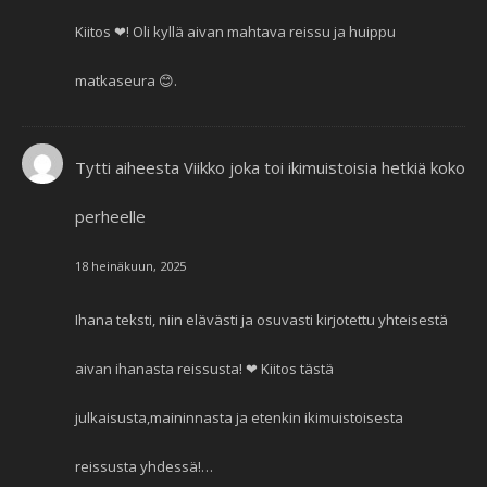
Kiitos ❤! Oli kyllä aivan mahtava reissu ja huippu
matkaseura 😊.
Tytti
aiheesta
Viikko joka toi ikimuistoisia hetkiä koko
perheelle
18 heinäkuun, 2025
Ihana teksti, niin elävästi ja osuvasti kirjotettu yhteisestä
aivan ihanasta reissusta! ❤ Kiitos tästä
julkaisusta,maininnasta ja etenkin ikimuistoisesta
reissusta yhdessä!…