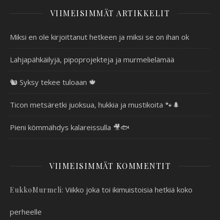
VIIMEISIMMÄT ARTIKKELIT
Miksi en ole kirjoittanut hetkeen ja miksi se on ihan ok
Lahjapähkäilyjä, pipoprojekteja ja murmelielämää
🐿️ Syksy tekee tuloaan 🍁
Ticon metsäretki juoksua, hukkia ja mustikoita 🐾🌲
Pieni kömmähdys kalareissulla 🎥🐟
VIIMEISIMMÄT KOMMENTIT
:
Viikko joka toi ikimuistoisia hetkiä koko
EukkoMurmeli
perheelle