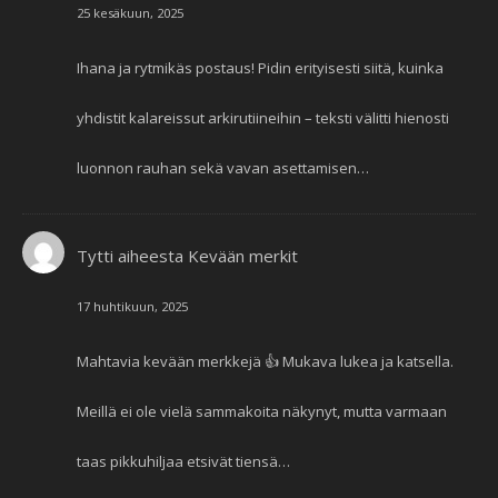
25 kesäkuun, 2025
Ihana ja rytmikäs postaus! Pidin erityisesti siitä, kuinka
yhdistit kalareissut arkirutiineihin – teksti välitti hienosti
luonnon rauhan sekä vavan asettamisen…
Tytti
aiheesta
Kevään merkit
17 huhtikuun, 2025
Mahtavia kevään merkkejä 👍 Mukava lukea ja katsella.
Meillä ei ole vielä sammakoita näkynyt, mutta varmaan
taas pikkuhiljaa etsivät tiensä…