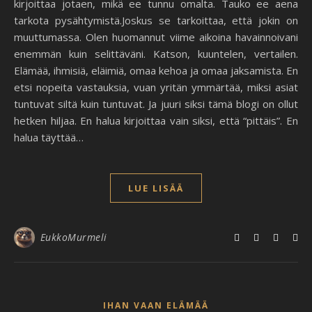
kirjoittaa jotaen, mikä ee tunnu omalta. Tauko ee aena
tarkota pysähtymistä.Joskus se tarkoittaa, että jokin on
muuttumassa. Olen huomannut viime aikoina havainnoivani
enemmän kuin selittäväni. Katson, kuuntelen, vertailen.
Elämää, ihmisiä, eläimiä, omaa kehoa ja omaa jaksamista. En
etsi nopeita vastauksia, vuan yritän ymmärtää, miksi asiat
tuntuvat siltä kuin tuntuvat. Ja juuri siksi tämä blogi on ollut
hetken hiljaa. En halua kirjoittaa vain siksi, että “pittäis”. En
halua täyttää…
LUE LISÄÄ
EukkoMurmeli
IHAN VAAN ELÄMÄÄ