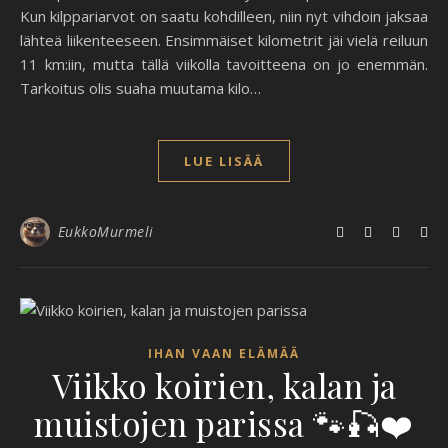
Kun kilppariarvot on saatu kohdilleen, niin nyt vihdoin jaksaa
lähteä liikenteeseen. Ensimmäiset kilometrit jäi vielä reiluun
11 km:iin, mutta tällä viikolla tavoitteena on jo enemmän.
Tarkoitus olis suaha muutama kilo…
LUE LISÄÄ
EukkoMurmeli
IHAN VAAN ELÄMÄÄ
Viikko koirien, kalan ja
muistojen parissa 🐾🎣❤️