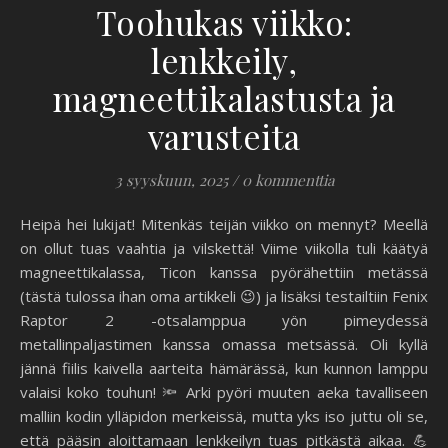
Toohukas viikko:
lenkkeily,
magneettikalastusta ja
varusteita
3 syyskuun, 2025
/
0 kommenttia
Heipä hei lukijat! Mitenkäs teijän viikko on mennyt? Meellä
on ollut tuas vaahtia ja vilskettä! Viime viikolla tuli käätyä
magneettikalassa, Ticon kanssa pyörähettiin metässä
(tästä tulossa ihan oma artikkeli 😉) ja lisäksi testailtiin Fenix
Raptor 2 -otsalamppua yön pimeydessä
metallinpaljastimen kanssa omassa metsässä. Oli kyllä
jännä fiilis kaivella aarteita hämärässä, kun kunnon lamppu
valaisi koko touhun! 🔦 Arki pyöri muuten aeka tavalliseen
malliin kodin ylläpidon merkeissä, mutta yks iso juttu oli se,
että pääsin aloittamaan lenkkeilyn tuas pitkästä aikaa. 💪