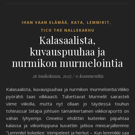
,
,
,
IHAN VAAN ELÄMÄÄ
KATA
LEMMIKIT
TICO THE NALLEKARHU
Kalasaalista,
kuvauspuuhaa ja
nurmikon murmelointia
26 toukokuun, 2025
/
0 kommenttia
Kalasaalista, kuvauspuuhaa ja nurmikon murmelointia.Viikko
pyörähti taas vilkkaasti. Tubettavat Murmelit sairasteli
viime viikolla, mutta nyt ollaan jo täydessä touhun
tohinassa! Siitäpä johtuen tämänkertainen viikkoraportti on
vähän lyhyempi. Onneksi ehdittiin kuitenkin piipahtaa
kalassa ja viikonloppuna kuvattiin jatkoa minisarjallemme
”Lemmikit kokeilee: Vempeleet ja herkut – Kun lemmikki saa