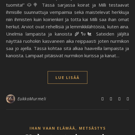
tuomita!” 🐶🍭 Tässä sarjassa koirat ja Milli testaavat
ihmisille suunnattuja vempaimia sekä maistelevat herkkuja
niin ihmisten kuin koirienkin! Ja totta kai Milli saa ihan omat
herkut. Arviot ovat rehellisiä ja lemmikkilähtöisiä, kuten aina.
Unelmia lampaista ja kanoista 🌾🐑🐔 Sateiden jäljiltä
näyttää ruohokin kasvaneen aika reippaasti joten nurmikon
saa jo ajella. Tässä kohtaa sitä alkaa haaveilla lampaista ja
kanoista. Lampaat pitäisivät nurmikon kurissa ja kanat…
LUE LISÄÄ
EukkoMurmeli
,
IHAN VAAN ELÄMÄÄ
METSÄSTYS