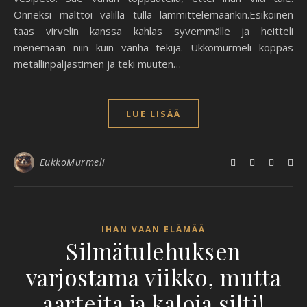
Onneksi malttoi välillä tulla lämmittelemäänkin.Esikoinen
taas virvelin kanssa kahlas syvemmälle ja heitteli
menemään niin kuin vanha tekijä. Ukkomurmeli koppas
metallinpaljastimen ja teki muuten…
LUE LISÄÄ
EukkoMurmeli
IHAN VAAN ELÄMÄÄ
Silmätulehuksen
varjostama viikko, mutta
aarteita ja kaloja silti!