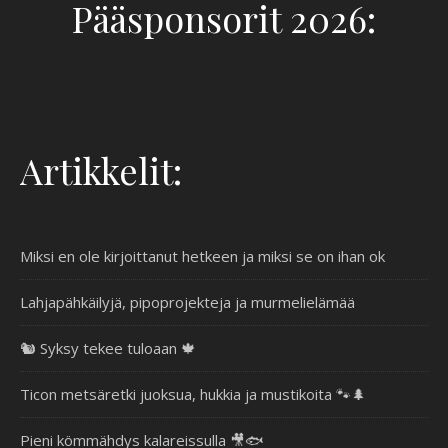
Pääsponsorit 2026:
Artikkelit:
Miksi en ole kirjoittanut hetkeen ja miksi se on ihan ok
Lahjapähkäilyjä, pipoprojekteja ja murmelielämää
🐿️ Syksy tekee tuloaan 🍁
Ticon metsäretki juoksua, hukkia ja mustikoita 🐾🌲
Pieni kömmähdys kalareissulla 🎥🐟