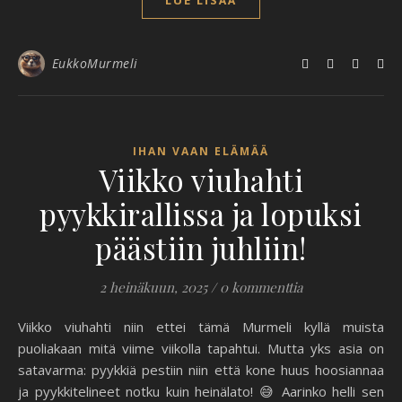
EukkoMurmeli
IHAN VAAN ELÄMÄÄ
Viikko viuhahti
pyykkirallissa ja lopuksi
päästiin juhliin!
2 heinäkuun, 2025
/
0 kommenttia
Viikko viuhahti niin ettei tämä Murmeli kyllä muista
puoliakaan mitä viime viikolla tapahtui. Mutta yks asia on
satavarma: pyykkiä pestiin niin että kone huus hoosiannaa
ja pyykkitelineet notku kuin heinälato! 😅 Aarinko helli sen