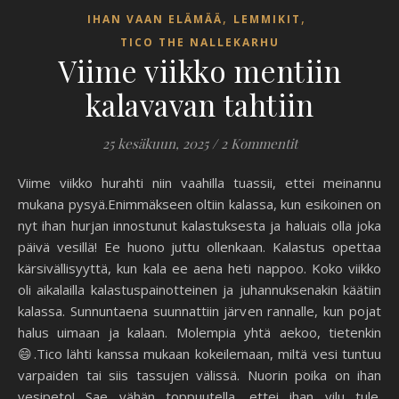
,
,
IHAN VAAN ELÄMÄÄ
LEMMIKIT
TICO THE NALLEKARHU
Viime viikko mentiin
kalavavan tahtiin
25 kesäkuun, 2025
/
2 Kommentit
Viime viikko hurahti niin vaahilla tuassii, ettei meinannu
mukana pysyä.Enimmäkseen oltiin kalassa, kun esikoinen on
nyt ihan hurjan innostunut kalastuksesta ja haluais olla joka
päivä vesillä! Ee huono juttu ollenkaan. Kalastus opettaa
kärsivällisyyttä, kun kala ee aena heti nappoo. Koko viikko
oli aikalailla kalastuspainotteinen ja juhannuksenakin käätiin
kalassa. Sunnuntaena suunnattiin järven rannalle, kun pojat
halus uimaan ja kalaan. Molempia yhtä aekoo, tietenkin
😄.Tico lähti kanssa mukaan kokeilemaan, miltä vesi tuntuu
varpaiden tai siis tassujen välissä. Nuorin poika on ihan
vesipeto! Sae vähän toppuutella, ettei ihan vilu tule.