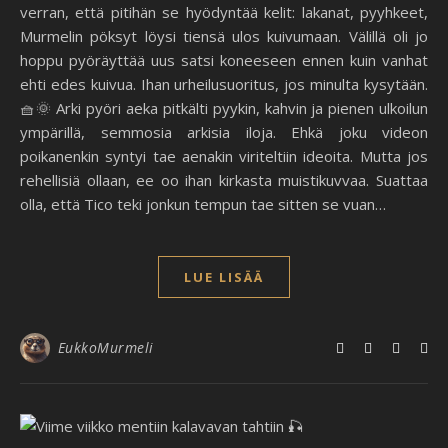
verran, että pitihän se hyödyntää kelit: lakanat, pyyhkeet,
Murmelin pöksyt löysi tiensä ulos kuivumaan. Välillä oli jo
hoppu pyöräyttää uus satsi koneeseen ennen kuin vanhat
ehti edes kuivua. Ihan urheilusuoritus, jos minulta kysytään.
🧺🌞 Arki pyöri aeka pitkälti pyykin, kahvin ja pienen ulkoilun
ympärillä, semmosia arkisia iloja. Ehkä joku videon
poikanenkin syntyi tae aenakin viriteltiin ideoita. Mutta jos
rehellisiä ollaan, ee oo ihan kirkasta muistikuvvaa. Suattaa
olla, että Tico teki jonkun tempun tae sitten se vuan…
LUE LISÄÄ
EukkoMurmeli