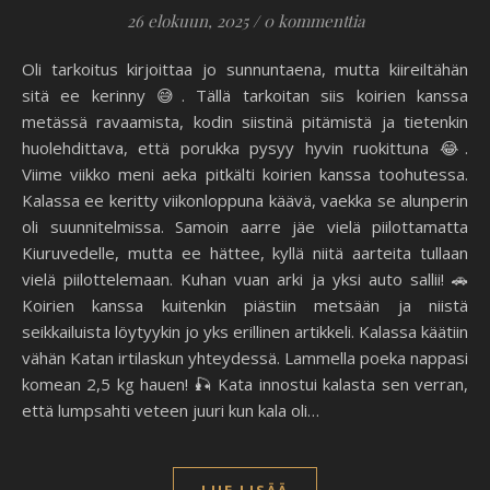
26 elokuun, 2025
/
0 kommenttia
Oli tarkoitus kirjoittaa jo sunnuntaena, mutta kiireiltähän
sitä ee kerinny 😅. Tällä tarkoitan siis koirien kanssa
metässä ravaamista, kodin siistinä pitämistä ja tietenkin
huolehdittava, että porukka pysyy hyvin ruokittuna 😂.
Viime viikko meni aeka pitkälti koirien kanssa toohutessa.
Kalassa ee keritty viikonloppuna käävä, vaekka se alunperin
oli suunnitelmissa. Samoin aarre jäe vielä piilottamatta
Kiuruvedelle, mutta ee hättee, kyllä niitä aarteita tullaan
vielä piilottelemaan. Kuhan vuan arki ja yksi auto sallii! 🚗
Koirien kanssa kuitenkin piästiin metsään ja niistä
seikkailuista löytyykin jo yks erillinen artikkeli. Kalassa käätiin
vähän Katan irtilaskun yhteydessä. Lammella poeka nappasi
komean 2,5 kg hauen! 🎣 Kata innostui kalasta sen verran,
että lumpsahti veteen juuri kun kala oli…
LUE LISÄÄ