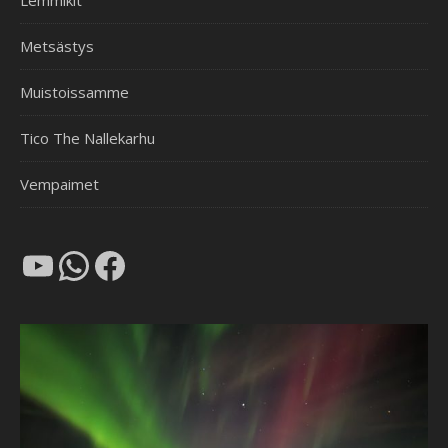
Lemmikit
Metsästys
Muistoissamme
Tico The Nallekarhu
Vempaimet
YouTube
WhatsApp
Facebook