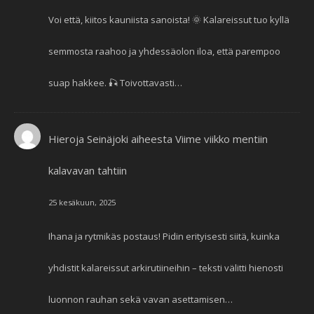
Voi että, kiitos kauniista sanoista! 🌞 Kalareissut tuo kyllä
semmosta raahoo ja yhdessäolon iloa, että parempoo
suap hakkee. 🎣 Toivottavasti…
Hieroja Seinäjoki
aiheesta
Viime viikko mentiin
kalavavan tahtiin
25 kesäkuun, 2025
Ihana ja rytmikäs postaus! Pidin erityisesti siitä, kuinka
yhdistit kalareissut arkirutiineihin – teksti välitti hienosti
luonnon rauhan sekä vavan asettamisen…