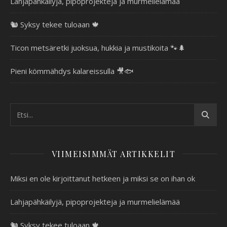
Lahjapähkäilyjä, pipoprojekteja ja murmelielämää
🐿️ Syksy tekee tuloaan 🍁
Ticon metsäretki juoksua, hukkia ja mustikoita 🐾🌲
Pieni kömmähdys kalareissulla 🎥🐟
VIIMEISIMMÄT ARTIKKELIT
Miksi en ole kirjoittanut hetkeen ja miksi se on ihan ok
Lahjapähkäilyjä, pipoprojekteja ja murmelielämää
🐿️ Syksy tekee tuloaan 🍁