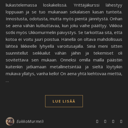
liukastelemassa loskakelissä. Yrittäjäkurssi lähestyy
loppuaan ja se tuo mukanaan sekalaisen kasan tunteita.
Innostusta, odotusta, mutta myös pientä jännitystä. Onhan
se aena vähän kutkuttavaa, kun joku vaihe päättyy. Viikkoa
sotki myös Ukkomurmelin päivystys. Se tarkoittaa sitä, että
kotoa ei voitu juuri poistua. Hänellä on oltava mahdollisuus
lähteä liikkeelle lyhyellä varoitusajalla. Siinä meni sitten
suunnitellut seikkailut vähän jäihin ja tekemiset oli
sovitettava sen mukaan. Onneksi omilla mailla päästiin
kuitenkin jatkamaan metallinetsintää ja sieltä löytyikin
mukava yllätys, vanha kello! On aena yhtä kiehtovaa miettiä,
…
LUE LISÄÄ
EukkoMurmeli