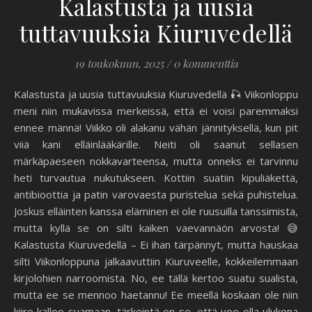
Kalastusta ja uusia
tuttavuuksia Kiuruvedellä
19 toukokuun, 2025
/
0 kommenttia
Kalastusta ja uusia tuttavuuksia Kiuruvedellä 🎣 Viikonloppu
meni niin mukavissa merkeissä, että ei voisi paremmaksi
ennee männä! Viikko oli alakanu vähän jännityksellä, kun pit
viiä kani elläinlääkärille. Neiti oli saanut sellasen
märkäpaeseen nokkavarteensa, mutta onneks ei tarvinnu
heti turvautua nukutukseen. Kottiin suatiin kipuliäkettä,
antibioottia ja patin varovaesta puristelua sekä puhistelua.
Joskus elläinten kanssa eläminen ei ole ruusuilla tanssimista,
mutta kyllä se on silti kaiken vaevannäön arvosta! 😅
Kalastusta Kiuruvedellä – Ei ihan tärpännyt, mutta hauskaa
silti Viikonloppuna jalkaavuttiin Kiuruveelle, kokkeilemmaan
kirjolohien narroomista. No, ee tällä kertoo suatu sualista,
mutta ee se mennoo haetannu! Ee meellä koskaan ole niin
kiire kalloo suamaan, tärkeintä on se, että voe olla ulukona