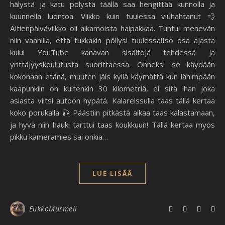
hälystä ja katu pölystä täällä saa hengittää kunnolla ja
kuunnella luontoa. Viikko kuin tuulessa viuhahtanut 💨
Äitienpäiväviikko oli aikamoista haipakkaa. Tuntui menevän
niin vaahilla, että tukkakin pöllysi tuulessa!Iso osa ajasta
kului YouTube kanavan sisältöjä tehdessä ja
yrittäjyyskoulutusta suorittaessa. Onneksi se käydään
kokonaan etänä, muuten jäis kyllä käymättä kun lähimpään
kaapunkiin on kuitenkin 30 kilometriä, ei sitä ihan joka
asiasta viitsi autoon hypätä. Kalareissulla taas tällä kertaa
koko porukalla 🎣 Päästiin pitkästä aikaa taas kalastamaan,
ja hyvä niin hauki tarttui taas koukkuun! Tällä kertaa myös
pikku kameramies sai onkia…
LUE LISÄÄ
EukkoMurmeli