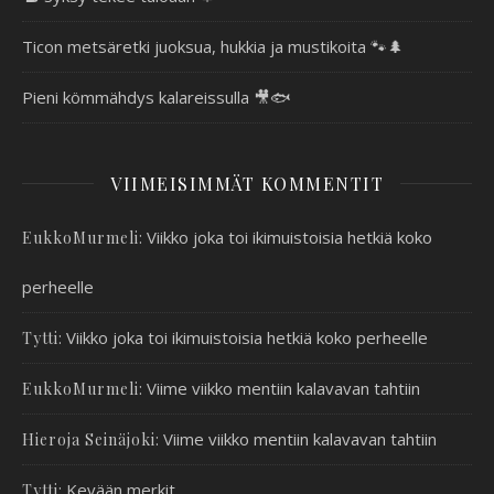
Ticon metsäretki juoksua, hukkia ja mustikoita 🐾🌲
Pieni kömmähdys kalareissulla 🎥🐟
VIIMEISIMMÄT KOMMENTIT
:
Viikko joka toi ikimuistoisia hetkiä koko
EukkoMurmeli
perheelle
:
Viikko joka toi ikimuistoisia hetkiä koko perheelle
Tytti
:
Viime viikko mentiin kalavavan tahtiin
EukkoMurmeli
:
Viime viikko mentiin kalavavan tahtiin
Hieroja Seinäjoki
:
Kevään merkit
Tytti