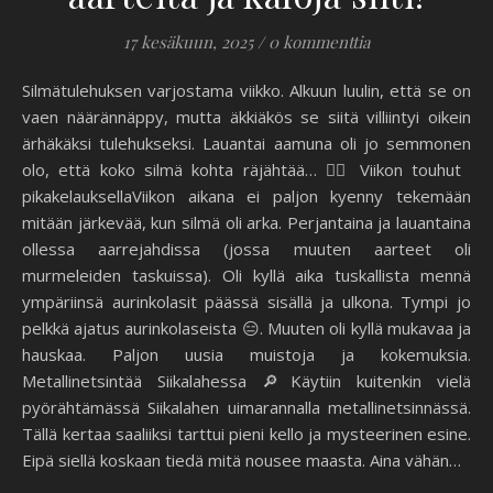
17 kesäkuun, 2025
/
0 kommenttia
Silmätulehuksen varjostama viikko. Alkuun luulin, että se on
vaen näärännäppy, mutta äkkiäkös se siitä villiintyi oikein
ärhäkäksi tulehukseksi. Lauantai aamuna oli jo semmonen
olo, että koko silmä kohta räjähtää… 😵‍💫 Viikon touhut
pikakelauksellaViikon aikana ei paljon kyenny tekemään
mitään järkevää, kun silmä oli arka. Perjantaina ja lauantaina
ollessa aarrejahdissa (jossa muuten aarteet oli
murmeleiden taskuissa). Oli kyllä aika tuskallista mennä
ympäriinsä aurinkolasit päässä sisällä ja ulkona. Tympi jo
pelkkä ajatus aurinkolaseista 😑. Muuten oli kyllä mukavaa ja
hauskaa. Paljon uusia muistoja ja kokemuksia.
Metallinetsintää Siikalahessa 🔎Käytiin kuitenkin vielä
pyörähtämässä Siikalahen uimarannalla metallinetsinnässä.
Tällä kertaa saaliiksi tarttui pieni kello ja mysteerinen esine.
Eipä siellä koskaan tiedä mitä nousee maasta. Aina vähän…