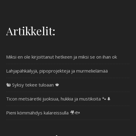
Artikkelit:
Miksi en ole kirjoittanut hetkeen ja miksi se on ihan ok
Lahjapähkäilyjä, pipoprojekteja ja murmelielämää
🐿️ Syksy tekee tuloaan 🍁
Ticon metsäretki juoksua, hukkia ja mustikoita 🐾🌲
Pieni kömmähdys kalareissulla 🎥🐟