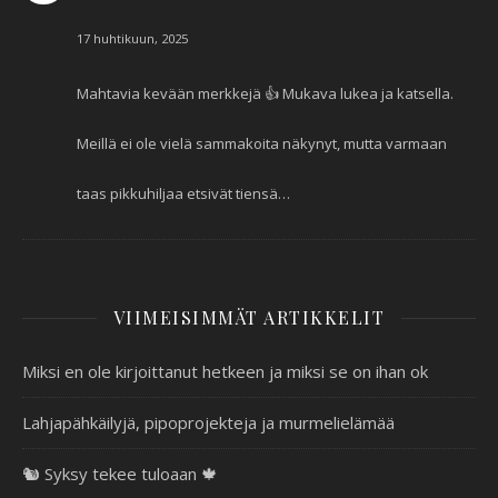
17 huhtikuun, 2025
Mahtavia kevään merkkejä 👍 Mukava lukea ja katsella.
Meillä ei ole vielä sammakoita näkynyt, mutta varmaan
taas pikkuhiljaa etsivät tiensä…
VIIMEISIMMÄT ARTIKKELIT
Miksi en ole kirjoittanut hetkeen ja miksi se on ihan ok
Lahjapähkäilyjä, pipoprojekteja ja murmelielämää
🐿️ Syksy tekee tuloaan 🍁