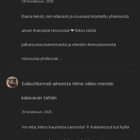
18 heinäkuun, 2025
Ihana teksti, niin elävästi ja osuvasti kirjotettu yhteisestä
aivan ihanasta reissusta! ❤ Kiitos tästä
julkaisusta,maininnasta ja etenkin ikimuistoisesta
reissusta yhdessä!…
EukkoMurmeli
aiheesta
Viime viikko mentiin
kalavavan tahtiin
25 kesäkuun, 2025
Voi että, kiitos kauniista sanoista! 🌞 Kalareissut tuo kyllä