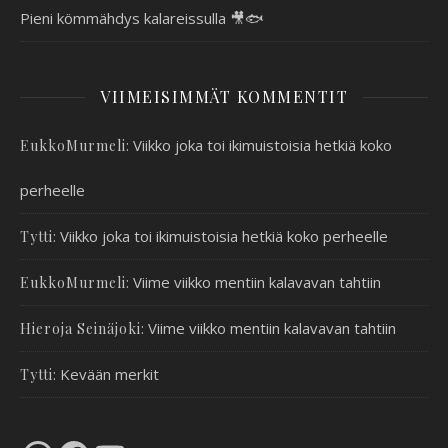
Pieni kömmähdys kalareissulla 🎥🐟
VIIMEISIMMÄT KOMMENTIT
:
Viikko joka toi ikimuistoisia hetkiä koko
EukkoMurmeli
perheelle
:
Viikko joka toi ikimuistoisia hetkiä koko perheelle
Tytti
:
Viime viikko mentiin kalavavan tahtiin
EukkoMurmeli
:
Viime viikko mentiin kalavavan tahtiin
Hieroja Seinäjoki
:
Kevään merkit
Tytti