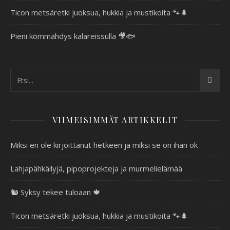
Ticon metsäretki juoksua, hukkia ja mustikoita 🐾🌲
Pieni kömmähdys kalareissulla 🎥🐟
VIIMEISIMMÄT ARTIKKELIT
Miksi en ole kirjoittanut hetkeen ja miksi se on ihan ok
Lahjapähkäilyjä, pipoprojekteja ja murmelielämää
🐿️ Syksy tekee tuloaan 🍁
Ticon metsäretki juoksua, hukkia ja mustikoita 🐾🌲