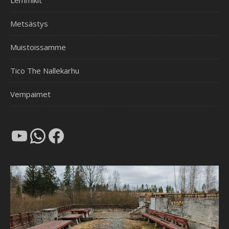
Lemmikit
Metsästys
Muistoissamme
Tico The Nallekarhu
Vempaimet
YouTube
WhatsApp
Facebook