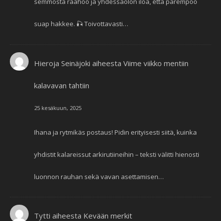
semmosta raahoo ja yhdessäolon iloa, että parempoo
suap hakkee. 🎣 Toivottavasti…
Hieroja Seinäjoki
aiheesta
Viime viikko mentiin
kalavavan tahtiin
25 kesäkuun, 2025
Ihana ja rytmikäs postaus! Pidin erityisesti siitä, kuinka
yhdistit kalareissut arkirutiineihin – teksti välitti hienosti
luonnon rauhan sekä vavan asettamisen…
Tytti
aiheesta
Kevään merkit