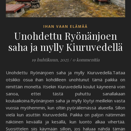
IHAN VAAN ELÄMÄÄ
Unohdettu Ryönänjoen
saha ja mylly Kiuruvedellä
19 huhtikuun, 2025
/
0 kommenttia
Unohdettu Ryönänjoen saha ja mylly Kiuruvedellä.Taitaa
otsikko osua ihan kohdilleen unohtunut tämä paikka on
nimittäin monelta. Itsekin Kiuruvedellä koulut käyneenä voin
sanoa, ettei tästä puhuttu sanallakaan
kouluaikoina.Ryönänjoen saha ja mylly löytyi meillekin vasta
vuosia myöhemmin, kun oltiin pyöräilemässä alueella. Sillon
vielä kun asuttiin Kiuruvedellä. Paikka on paljon nätimmän
näköinen keväällä ja kesällä, kun luonto alkaa vihertää.
Suosittelen siis käymään silloin, jos haluaa nähdä tämän