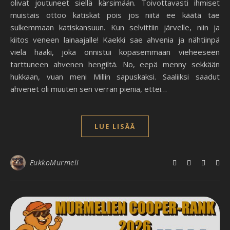
olivat joutuneet siellä kärsimään. Toivottavasti ihmiset
muistais ottoo katiskat pois jos niitä ee käätä tae
sulkemmaan katiskansuun. Kun selvittiin järvelle, niin ja
kiitos veneen lainaajalle! Kaekki sae ahvenia ja nähtiinpä
vielä haaki, joka onnistui kopasemmaan vieheeseen
tarttuneen ahvenen hengiltä. No, eepä menny sekkään
hukkaan, vuan meni Millin sapuskaksi. Saaliiksi saadut
ahvenet oli muuten sen verran pieniä, ettei…
LUE LISÄÄ
EukkoMurmeli