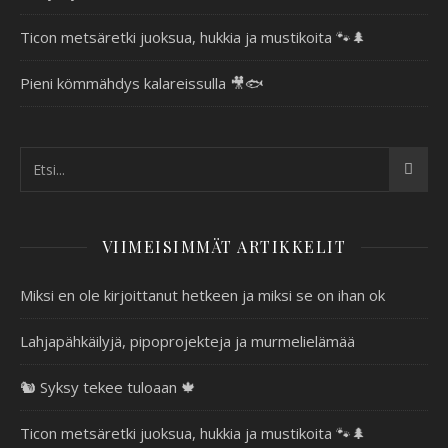
Ticon metsäretki juoksua, hukkia ja mustikoita 🐾🌲
Pieni kömmähdys kalareissulla 🎥🐟
VIIMEISIMMÄT ARTIKKELIT
Miksi en ole kirjoittanut hetkeen ja miksi se on ihan ok
Lahjapähkäilyjä, pipoprojekteja ja murmelielämää
🐿️ Syksy tekee tuloaan 🍁
Ticon metsäretki juoksua, hukkia ja mustikoita 🐾🌲