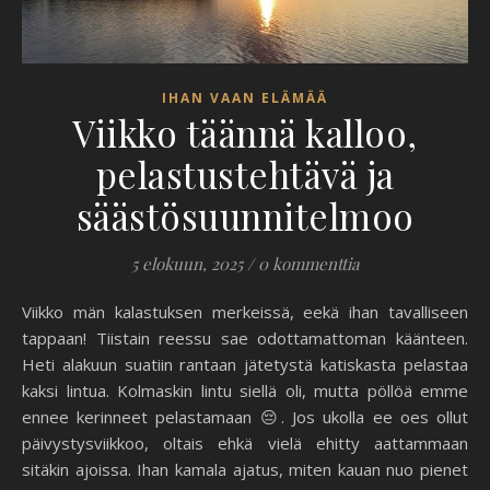
IHAN VAAN ELÄMÄÄ
Viikko täännä kalloo,
pelastustehtävä ja
säästösuunnitelmoo
5 elokuun, 2025
/
0 kommenttia
Viikko män kalastuksen merkeissä, eekä ihan tavalliseen
tappaan! Tiistain reessu sae odottamattoman käänteen.
Heti alakuun suatiin rantaan jätetystä katiskasta pelastaa
kaksi lintua. Kolmaskin lintu siellä oli, mutta pöllöä emme
ennee kerinneet pelastamaan 😔. Jos ukolla ee oes ollut
päivystysviikkoo, oltais ehkä vielä ehitty aattammaan
sitäkin ajoissa. Ihan kamala ajatus, miten kauan nuo pienet