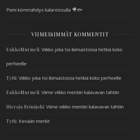
Pieni kömmähdys kalareissulla 🎥🐟
VIIMEISIMMÄT KOMMENTIT
:
Viikko joka toi ikimuistoisia hetkiä koko
EukkoMurmeli
perheelle
:
Viikko joka toi ikimuistoisia hetkiä koko perheelle
Tytti
:
Viime viikko mentiin kalavavan tahtiin
EukkoMurmeli
:
Viime viikko mentiin kalavavan tahtiin
Hieroja Seinäjoki
:
Kevään merkit
Tytti