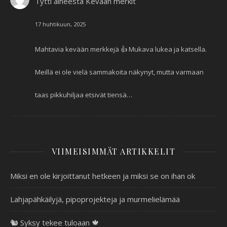
Tytti
aiheesta
Kevään merkit
17 huhtikuun, 2025
Mahtavia kevään merkkejä 👍 Mukava lukea ja katsella.
Meillä ei ole vielä sammakoita näkynyt, mutta varmaan
taas pikkuhiljaa etsivät tiensä…
VIIMEISIMMÄT ARTIKKELIT
Miksi en ole kirjoittanut hetkeen ja miksi se on ihan ok
Lahjapähkäilyjä, pipoprojekteja ja murmelielämää
🐿️ Syksy tekee tuloaan 🍁