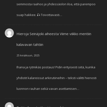
semmosta raahoo ja yhdessäolon iloa, että parempoo
suap hakkee. 🎣 Toivottavasti…
Hieroja Seinäjoki
aiheesta
Viime viikko mentiin
kalavavan tahtiin
25 kesäkuun, 2025
Ihana ja rytmikäs postaus! Pidin erityisesti siitä, kuinka
yhdistit kalareissut arkirutiineihin – teksti välitti hienosti
luonnon rauhan sekä vavan asettamisen…