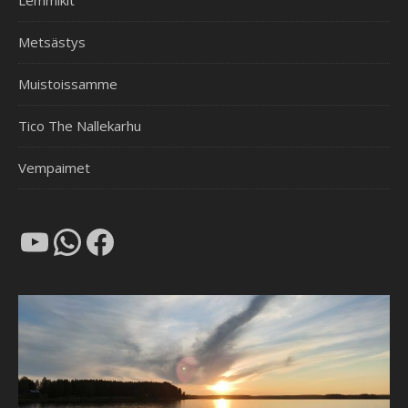
Lemmikit
Metsästys
Muistoissamme
Tico The Nallekarhu
Vempaimet
YouTube
WhatsApp
Facebook