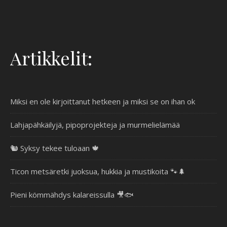
Artikkelit:
Miksi en ole kirjoittanut hetkeen ja miksi se on ihan ok
Lahjapähkäilyjä, pipoprojekteja ja murmelielämää
🐿️ Syksy tekee tuloaan 🍁
Ticon metsäretki juoksua, hukkia ja mustikoita 🐾🌲
Pieni kömmähdys kalareissulla 🎥🐟